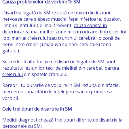
Cauza problemelor de vorbire în SM
Disartria
legată de SM rezultă de obicei din leziuni
nervoase care slăbesc mușchii feței inferioare, buzelor,
limbii și gâtului. Cel mai frecvent,
cauza constă în
deteriorarea
mai multor zone mici în oricare dintre cei doi
lobi mari ai creierului sau trunchiul cerebral, o zonă de
nervi între creier și măduva spinării cervicale (zona
gâtului).
Se crede că alte forme de disartrie legate de SM sunt
rezultatul leziunilor
tecii de mielină
din cerebel, partea
creierului
din spatele craniului.
Rareori, tulburările de vorbire în SM rezultă din afazie,
pierderea capacității de înțelegere sau exprimare a
vorbirii.
Cele trei tipuri de disartrie în SM
Medicii diagnostichează trei tipuri diferite de disartrie la
persoanele cu SM: