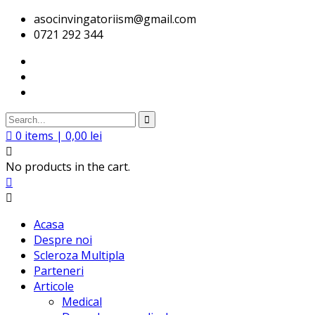
asocinvingatoriism@gmail.com
0721 292 344
0
items |
0,00
lei
No products in the cart.
Acasa
Despre noi
Scleroza Multipla
Parteneri
Articole
Medical