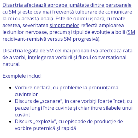
Disartria afectează aproape jumătate dintre persoanele
cu SM
și este cea mai frecventă tulburare de comunicare
la cei cu această boală. Este de obicei ușoară; cu toate
acestea, severitatea
simptomelor
reflectă amploarea
leziunilor nervoase, precum și tipul de evoluție a bolii (
SM
recidivant-remisivă
versus SM progresivă).
Disartria legată de SM cel mai probabil vă afectează rata
de a vorbi, înțelegerea vorbirii și fluxul conversațional
natural.
Exemplele includ:
Vorbire neclară, cu probleme la pronunțarea
cuvintelor
Discurs de „scanare”, în care vorbiți foarte încet, cu
pauze lungi între cuvinte și chiar între silabele unui
cuvânt
Discurs „exploziv”, cu episoade de producție de
vorbire puternică și rapidă