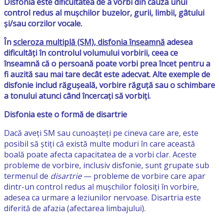
Disfonia este dificultatea de a vorbi din cauza unui
control redus al mușchilor buzelor, gurii, limbii, gâtului
și/sau corzilor vocale.
În
scleroza multiplă (SM), disfonia înseamnă
adesea
dificultăți în controlul volumului vorbirii, ceea ce
înseamnă că o persoană poate vorbi prea încet pentru a
fi auzită sau mai tare decât este adecvat. Alte exemple de
disfonie includ răgușeală, vorbire răguță sau o schimbare
a tonului atunci când încercați să vorbiți.
Disfonia este o formă de disartrie
Dacă aveți SM sau cunoașteți pe cineva care are, este
posibil să știți că există multe moduri în care această
boală poate afecta capacitatea de a vorbi clar. Aceste
probleme de vorbire, inclusiv disfonie, sunt grupate sub
termenul de
disartrie
— probleme de vorbire care apar
dintr-un control redus al mușchilor folosiți în vorbire,
adesea ca urmare a leziunilor nervoase. Disartria este
diferită de afazia (afectarea limbajului).