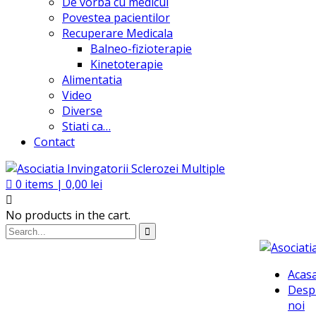
De vorba cu medicul
Povestea pacientilor
Recuperare Medicala
Balneo-fizioterapie
Kinetoterapie
Alimentatia
Video
Diverse
Stiati ca…
Contact
0
items |
0,00
lei
No products in the cart.
Acas
Desp
noi