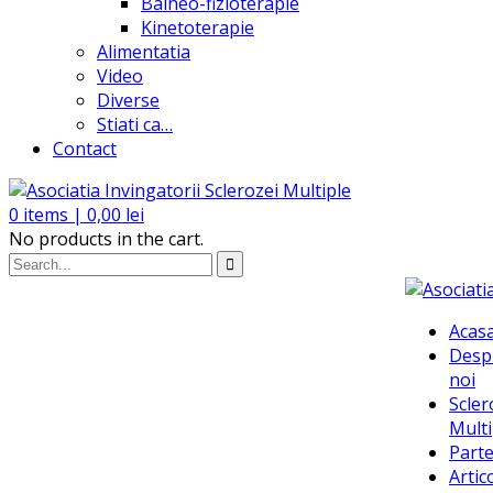
Balneo-fizioterapie
Kinetoterapie
Alimentatia
Video
Diverse
Stiati ca…
Contact
0
items |
0,00
lei
No products in the cart.
Acas
Desp
noi
Scler
Multi
Parte
Artic