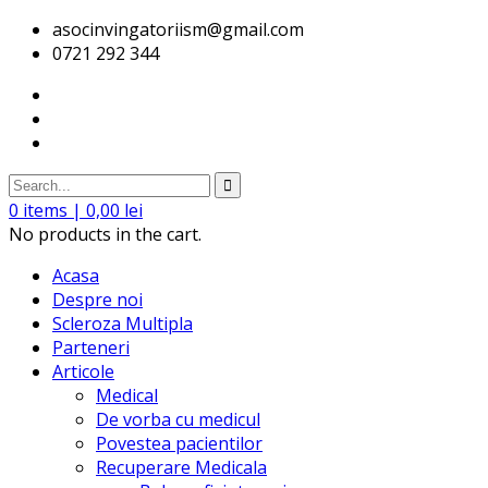
asocinvingatoriism@gmail.com
0721 292 344
0
items |
0,00
lei
No products in the cart.
Acasa
Despre noi
Scleroza Multipla
Parteneri
Articole
Medical
De vorba cu medicul
Povestea pacientilor
Recuperare Medicala