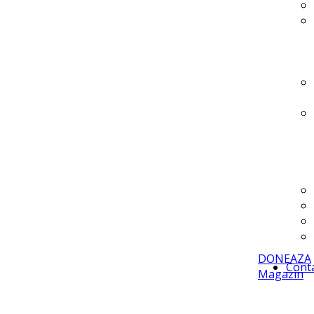
DONEAZA
Cont
Magazin