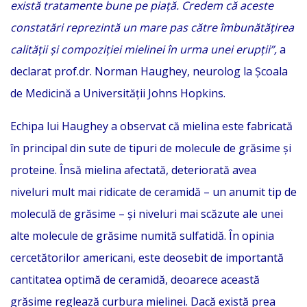
există tratamente bune pe piață. Credem că aceste
constatări reprezintă un mare pas către îmbunătățirea
calității și compoziției mielinei în urma unei erupții”,
a
declarat prof.dr. Norman Haughey, neurolog la Școala
de Medicină a Universității Johns Hopkins.
Echipa lui Haughey a observat că mielina este fabricată
în principal din sute de tipuri de molecule de grăsime și
proteine. Însă mielina afectată, deteriorată avea
niveluri mult mai ridicate de ceramidă – un anumit tip de
moleculă de grăsime – și niveluri mai scăzute ale unei
alte molecule de grăsime numită sulfatidă. În opinia
cercetătorilor americani, este deosebit de importantă
cantitatea optimă de ceramidă, deoarece această
grăsime reglează curbura mielinei. Dacă există prea