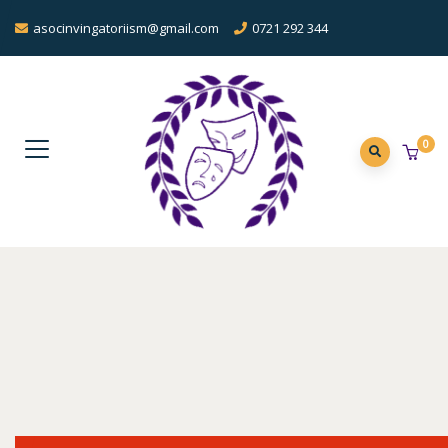
asocinvingatoriism@gmail.com
0721 292 344
0