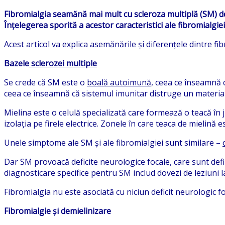
Fibromialgia seamănă mai mult cu scleroza multiplă (SM) de
Înțelegerea sporită a acestor caracteristici ale fibromialgie
Acest articol va explica asemănările și diferențele dintre fi
Bazele
sclerozei multiple
Se crede că SM este o
boală autoimună,
ceea ce înseamnă 
ceea ce înseamnă că sistemul imunitar distruge un materia
Mielina este o celulă specializată care formează o teacă în 
izolația pe firele electrice. Zonele în care teaca de mielină
Unele simptome ale SM și ale fibromialgiei sunt similare –
Dar SM provoacă deficite neurologice focale, care sunt defin
diagnosticare specifice pentru SM includ dovezi de leziuni la
Fibromialgia nu este asociată cu niciun deficit neurologic fo
Fibromialgie și demielinizare