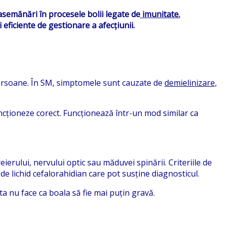
asemănări în procesele bolii legate de
imunitate.
 eficiente de gestionare a afecțiunii.
persoane. În SM, simptomele sunt cauzate de
demielinizare,
uncționeze corect. Funcționează într-un mod similar ca
erului, nervului optic sau măduvei spinării. Criteriile de
de lichid cefalorahidian care pot susține diagnosticul.
sta nu face ca boala să fie mai puțin gravă.