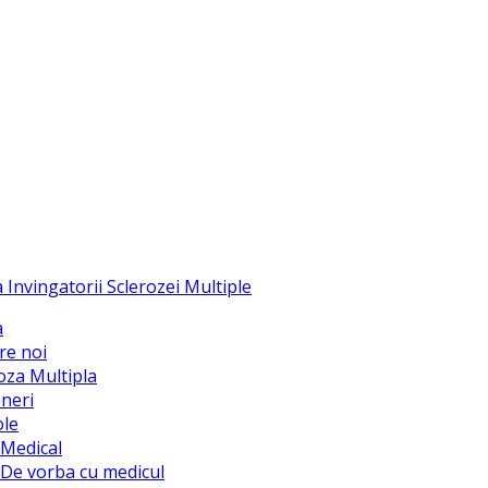
a
re noi
oza Multipla
neri
ole
Medical
De vorba cu medicul