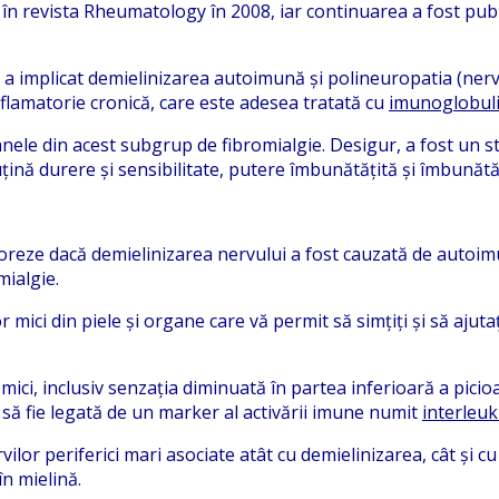
în revista Rheumatology în 2008, iar continuarea a fost publi
a implicat demielinizarea autoimună și polineuropatia (nervi 
flamatorie cronică, care este adesea tratată cu
imunoglobuli
oanele din acest subgrup de fibromialgie. Desigur, a fost un s
ină durere și sensibilitate, putere îmbunătățită și îmbunătăți
loreze dacă demielinizarea nervului a fost cauzată de autoimu
mialgie.
mici din piele și organe care vă permit să simțiți și să ajutaț
 mici, inclusiv senzația diminuată în partea inferioară a picio
 să fie legată de un marker al activării imune numit
interleuk
vilor periferici mari asociate atât cu demielinizarea, cât și c
n mielină.