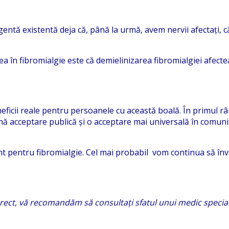
ntă existentă deja că, până la urmă, avem nervii afectați, c
ea în fibromialgie este că demielinizarea fibromialgiei afecte
neficii reale pentru persoanele cu această boală. În primul r
nă acceptare publică și o acceptare mai universală în comunit
nt pentru fibromialgie. Cel mai probabil vom continua să înv
orect, vă recomandăm să consultați sfatul unui medic special