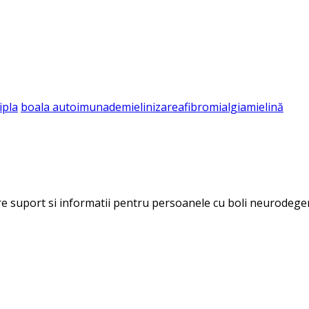
ipla
boala autoimuna
demielinizarea
fibromialgia
mielină
ere suport si informatii pentru persoanele cu boli neurodegen