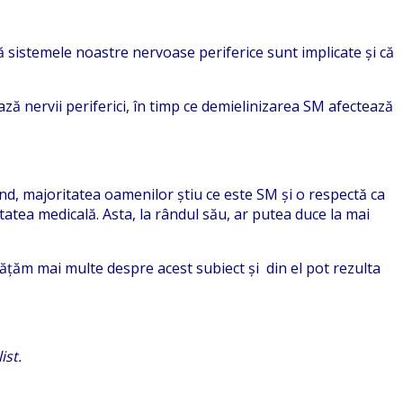
ă sistemele noastre nervoase periferice sunt implicate și că
ază nervii periferici, în timp ce demielinizarea SM afectează
ând, majoritatea oamenilor știu ce este SM și o respectă ca
atea medicală. Asta, la rândul său, ar putea duce la mai
ățăm mai multe despre acest subiect și din el pot rezulta
ist.