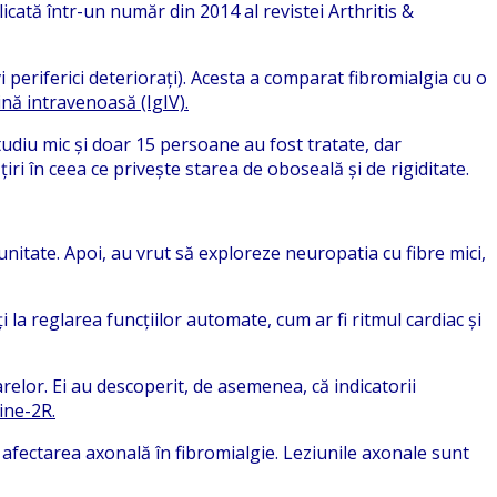
cată într-un număr din 2014 al revistei Arthritis &
periferici deteriorați). Acesta a comparat fibromialgia cu o
nă intravenoasă (IgIV).
tudiu mic și doar 15 persoane au fost tratate, dar
ri în ceea ce privește starea de oboseală și de rigiditate.
nitate. Apoi, au vrut să exploreze neuropatia cu fibre mici,
i la reglarea funcțiilor automate, cum ar fi ritmul cardiac și
arelor. Ei au descoperit, de asemenea, că indicatorii
ine-2R.
u afectarea axonală în fibromialgie. Leziunile axonale sunt