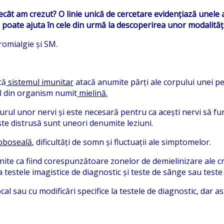
cât am crezut? O linie unică de cercetare evidențiază unele 
i poate ajuta în cele din urmă la descoperirea unor modalități
bromialgie și SM.
că
sistemul imunitar
atacă anumite părți ale corpului unei 
l din organism numit
mielină.
jurul unor nervi și este necesară pentru ca acești nervi să f
 este distrusă sunt uneori denumite leziuni.
oboseală
, dificultăți de somn și fluctuații ale simptomelor.
ite ca fiind corespunzătoare zonelor de demielinizare ale crei
 testele imagistice de diagnostic și teste de sânge sau teste 
cal sau cu modificări specifice la testele de diagnostic, dar a