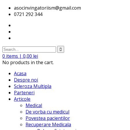
asocinvingatoriism@gmail.com
0721 292 344
0
items |
0,00
lei
No products in the cart.
Acasa
Despre noi
Scleroza Multipla
Parteneri
Articole
Medical
De vorba cu medicul
Povestea pacientilor
Recuperare Medicala