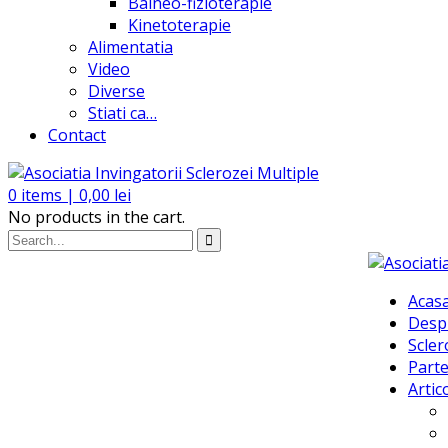
Balneo-fizioterapie
Kinetoterapie
Alimentatia
Video
Diverse
Stiati ca…
Contact
0
items |
0,00
lei
No products in the cart.
Acas
Desp
Scler
Parte
Artic