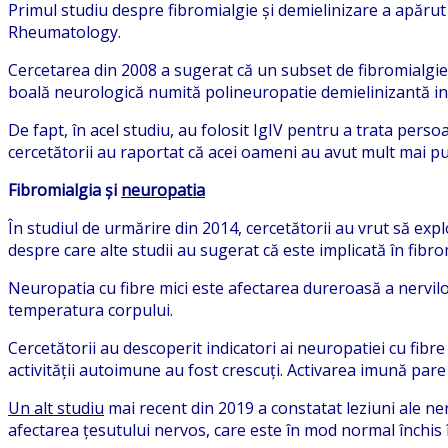
Primul studiu despre fibromialgie și demielinizare a apărut 
Rheumatology.
Cercetarea din 2008 a sugerat că un subset de fibromialgie 
boală neurologică numită polineuropatie demielinizantă in
De fapt, în acel studiu, au folosit IgIV pentru a trata pers
cercetătorii au raportat că acei oameni au avut mult mai puț
Fibromialgia și
neuropatia
În studiul de urmărire din 2014, cercetătorii au vrut să exp
despre care alte studii au sugerat că este implicată în fibro
Neuropatia cu fibre mici este afectarea dureroasă a nervilor 
temperatura corpului.
Cercetătorii au descoperit indicatori ai neuropatiei cu fibre
activității autoimune au fost crescuți. Activarea imună pare
Un alt studiu
mai recent din 2019 a constatat leziuni ale ner
afectarea țesutului nervos, care este în mod normal închis î