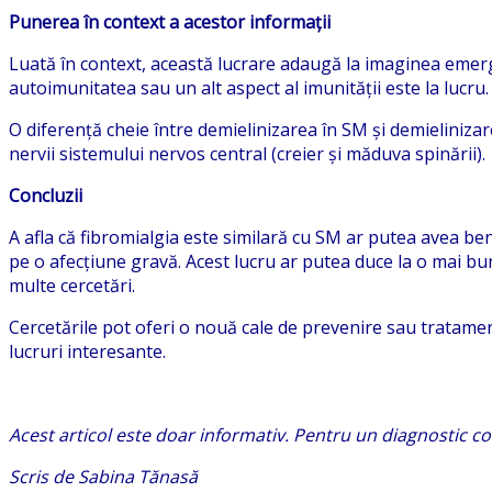
Punerea în context a acestor informații
Luată în context, această lucrare adaugă la imaginea emerge
autoimunitatea sau un alt aspect al imunității este la lucru.
O diferență cheie între demielinizarea în SM și demielinizar
nervii sistemului nervos central (creier și măduva spinării).
Concluzii
A afla că fibromialgia este similară cu SM ar putea avea be
pe o afecțiune gravă. Acest lucru ar putea duce la o mai bu
multe cercetări.
Cercetările pot oferi o nouă cale de prevenire sau tratame
lucruri interesante.
Acest articol este doar informativ. Pentru un diagnostic c
Scris de Sabina Tănasă