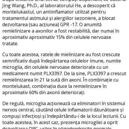
Jing Wang, Ph.D., al laboratorului He, a descoperit că
montelukastul, un antiinflamator utilizat pentru
tratamentul astmului și alergiilor sezoniere, a blocat
dezvoltarea (sau acțiunea) GPR -17. O anumită
remielinizare a axonilor a fost restabilită, dar numai în
aproximativ aproximativ 15% din celulele nervoase
tratate.
Cu toate acestea, ratele de mielinizare au fost crescute
semnificativ după îndepărtarea celulelor imune, numite
microglia, din celulele nervoase deteriorate cu un
medicament numit PLX3397. De la sine, PLX3397 a crescut
remielinizarea în 21 la sută din axoni. În combinație cu
montelukast, combinația duce la remielinizare în
aproximativ 60% din axonii deteriorați.
De regulă, microglia acționează ca eliminatori în sistemul
nervos central, căutând celule inflamatorii dăunătoare și
compuși infecțioși și îndepărtându-i de la locul leziunii. Cu
toate acestea, în acest caz, prezența microgliei a oprit
dezvoltarea OPC-urilor în oligodendrocite normale.