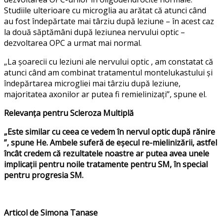
Studiile ulterioare cu microglia au arătat că atunci când
au fost îndepărtate mai târziu după leziune – în acest caz
la două săptămâni după leziunea nervului optic –
dezvoltarea OPC a urmat mai normal.
„La șoarecii cu leziuni ale nervului optic , am constatat că
atunci când am combinat tratamentul montelukastului și
îndepărtarea microgliei mai târziu după leziune,
majoritatea axonilor ar putea fi remielinizați”, spune el.
Relevanța pentru Scleroza Multiplă
„Este similar cu ceea ce vedem în nervul optic după rănire
”, spune He. Ambele suferă de eșecul re-mielinizării, astfel
încât credem că rezultatele noastre ar putea avea unele
implicații pentru noile tratamente pentru SM, în special
pentru progresia SM.
Articol de Simona Tanase