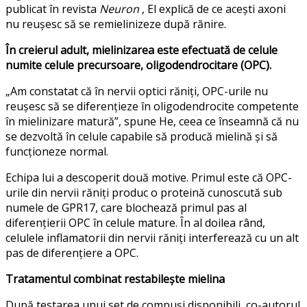
publicat în revista
Neuron
, El explică de ce acești axoni
nu reușesc să se remielinizeze după rănire.
În creierul adult, mielinizarea este efectuată de celule
numite celule precursoare, oligodendrocitare (OPC).
„Am constatat că în nervii optici răniți, OPC-urile nu
reușesc să se diferențieze în oligodendrocite competente
în mielinizare matură”, spune He, ceea ce înseamnă că nu
se dezvoltă în celule capabile să producă mielină și să
funcționeze normal.
Echipa lui a descoperit două motive. Primul este că OPC-
urile din nervii răniți produc o proteină cunoscută sub
numele de GPR17, care blochează primul pas al
diferențierii OPC în celule mature. În al doilea rând,
celulele inflamatorii din nervii răniți interferează cu un alt
pas de diferențiere a OPC.
Tratamentul combinat restabilește mielina
După testarea unui set de compuși disponibili, co-autorul