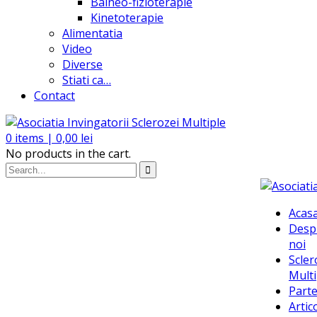
Balneo-fizioterapie
Kinetoterapie
Alimentatia
Video
Diverse
Stiati ca…
Contact
0
items |
0,00
lei
No products in the cart.
Acas
Desp
noi
Scler
Multi
Parte
Artic