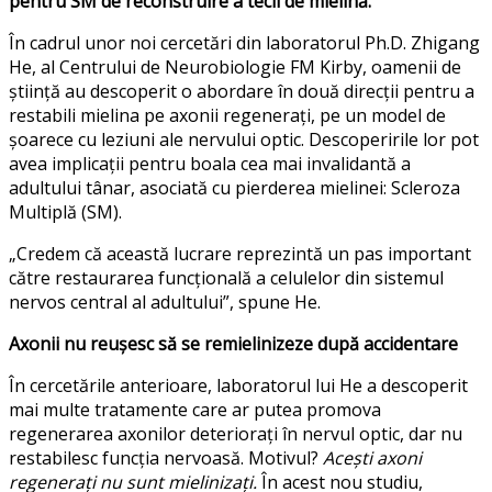
pentru SM de reconstruire a tecii de mielină.
În cadrul unor noi cercetări din laboratorul Ph.D. Zhigang
He, al Centrului de Neurobiologie FM Kirby, oamenii de
știință au descoperit o abordare în două direcții pentru a
restabili mielina pe axonii regenerați, pe un model de
șoarece cu leziuni ale nervului optic. Descoperirile lor pot
avea implicații pentru boala cea mai invalidantă a
adultului tânar, asociată cu pierderea mielinei: Scleroza
Multiplă (SM).
„Credem că această lucrare reprezintă un pas important
către restaurarea funcțională a celulelor din sistemul
nervos central al adultului”, spune He.
Axonii nu reușesc să se remielinizeze după accidentare
În cercetările anterioare, laboratorul lui He a descoperit
mai multe tratamente care ar putea promova
regenerarea axonilor deteriorați în nervul optic, dar nu
restabilesc funcția nervoasă. Motivul?
Acești axoni
regenerați nu sunt mielinizați.
În acest nou studiu,