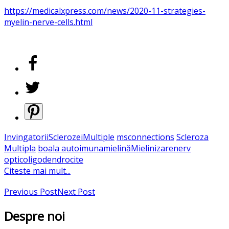
https://medicalxpress.com/news/2020-11-strategies-
myelin-nerve-cells.html
InvingatoriiSclerozeiMultiple
msconnections
Scleroza
Multipla
boala autoimuna
mielină
Mielinizare
nerv
optic
oligodendrocite
Citeste mai mult...
Previous Post
Next Post
Despre noi