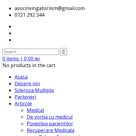
asocinvingatoriism@gmail.com
0721 292 344
0
items |
0,00
lei
No products in the cart.
Acasa
Despre noi
Scleroza Multipla
Parteneri
Articole
Medical
De vorba cu medicul
Povestea pacientilor
Recuperare Medicala