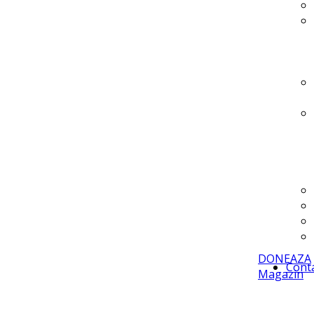
DONEAZA
Cont
Magazin