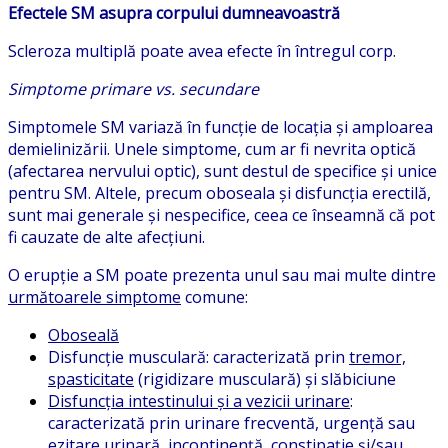
Efectele SM asupra corpului dumneavoastră
Scleroza multiplă poate avea efecte în întregul corp.
Simptome primare vs. secundare
Simptomele SM variază în funcție de locația și amploarea
demielinizării. Unele simptome, cum ar fi nevrita optică
(afectarea nervului optic), sunt destul de specifice și unice
pentru SM. Altele, precum oboseala și disfuncția erectilă,
sunt mai generale și nespecifice, ceea ce înseamnă că pot
fi cauzate de alte afecțiuni.
O erupție a SM poate prezenta unul sau mai multe dintre
următoarele simptome
comune:
Oboseală
Disfuncție musculară: caracterizată prin
tremor,
spasticitate
(rigidizare musculară) și slăbiciune
Disfuncția intestinului și a vezicii urinare
:
caracterizată prin urinare frecventă, urgență sau
ezitare urinară, incontinență, constipație și/sau