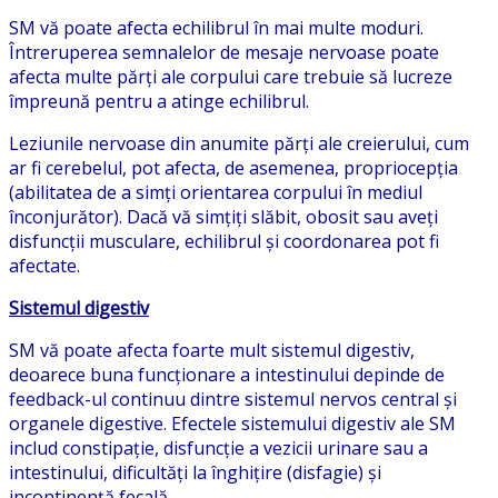
SM vă poate afecta echilibrul în mai multe moduri.
Întreruperea semnalelor de mesaje nervoase poate
afecta multe părți ale corpului care trebuie să lucreze
împreună pentru a atinge echilibrul.
Leziunile nervoase din anumite părți ale creierului, cum
ar fi cerebelul, pot afecta, de asemenea, propriocepția
(abilitatea de a simți orientarea corpului în mediul
înconjurător). Dacă vă simțiți slăbit, obosit sau aveți
disfuncții musculare, echilibrul și coordonarea pot fi
afectate.
Sistemul digestiv
SM vă poate afecta foarte mult sistemul digestiv,
deoarece buna funcționare a intestinului depinde de
feedback-ul continuu dintre sistemul nervos central și
organele digestive. Efectele sistemului digestiv ale SM
includ constipație, disfuncție a vezicii urinare sau a
intestinului, dificultăți la înghițire (disfagie) și
incontinență fecală.