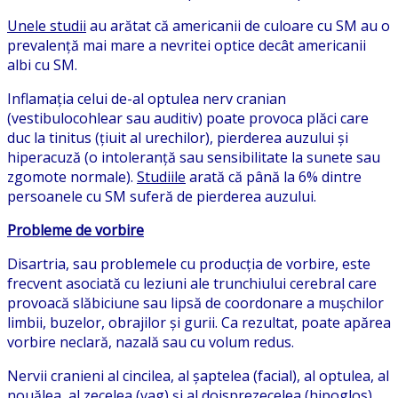
Unele studii
au arătat că americanii de culoare cu SM au o
prevalență mai mare a nevritei optice decât americanii
albi cu SM.
Inflamația celui de-al optulea nerv cranian
(vestibulocohlear sau auditiv) poate provoca plăci care
duc la tinitus (țiuit al urechilor), pierderea auzului și
hiperacuză (o intoleranță sau sensibilitate la sunete sau
zgomote normale).
Studiile
arată că până la 6% dintre
persoanele cu SM suferă de pierderea auzului.
Probleme de vorbire
Disartria, sau problemele cu producția de vorbire, este
frecvent asociată cu leziuni ale trunchiului cerebral care
provoacă slăbiciune sau lipsă de coordonare a mușchilor
limbii, buzelor, obrajilor și gurii. Ca rezultat, poate apărea
vorbire neclară, nazală sau cu volum redus.
Nervii cranieni al cincilea, al șaptelea (facial), al optulea, al
nouălea, al zecelea (vag) și al doisprezecelea (hipoglos)