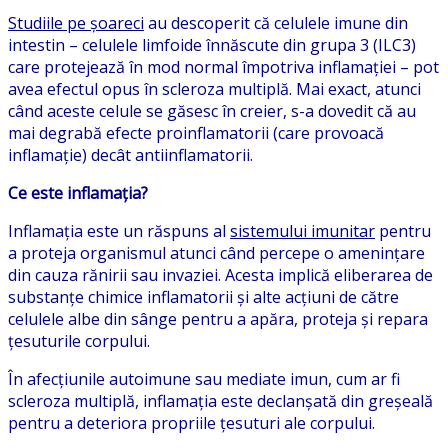
Studiile pe șoareci
au descoperit că celulele imune din
intestin – celulele limfoide înnăscute din grupa 3 (ILC3)
care protejează în mod normal împotriva inflamației – pot
avea efectul opus în scleroza multiplă. Mai exact, atunci
când aceste celule se găsesc în creier, s-a dovedit că au
mai degrabă efecte proinflamatorii (care provoacă
inflamație) decât antiinflamatorii.
Ce este inflamația?
Inflamația este un răspuns al
sistemului imunitar
pentru
a proteja organismul atunci când percepe o amenințare
din cauza rănirii sau invaziei. Acesta implică eliberarea de
substanțe chimice inflamatorii și alte acțiuni de către
celulele albe din sânge pentru a apăra, proteja și repara
țesuturile corpului.
În afecțiunile autoimune sau mediate imun, cum ar fi
scleroza multiplă, inflamația este declanșată din greșeală
pentru a deteriora propriile țesuturi ale corpului.