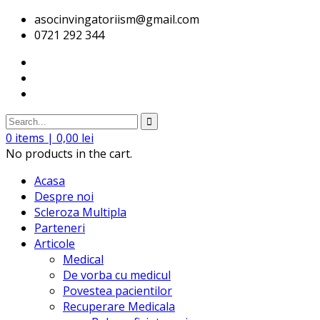
asocinvingatoriism@gmail.com
0721 292 344
0
items |
0,00
lei
No products in the cart.
Acasa
Despre noi
Scleroza Multipla
Parteneri
Articole
Medical
De vorba cu medicul
Povestea pacientilor
Recuperare Medicala