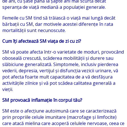
de ani, cu șase până la șapte ani mai scurtă decât
speranța de viață mediană a populației generale.
Femeile cu SM tind să trăiască o viață mai lungă decât
bărbații cu SM, dar motivele acestei diferențe în rata
mortalității sunt necunoscute.
Cum îți afectează SM viața de zi cu zi?
SM vă poate afecta într-o varietate de moduri, provocând
oboseală crescută, scăderea mobilității și durere sau
slăbiciune generalizată. Simptomele, inclusiv pierderea
vederii, depresia, vertijul și disfuncția vezicii urinare, vă
pot afecta foarte mult capacitatea de a vă desfășura
activitățile zilnice și vă pot scădea calitatea generală a
vieții.
SM provoacă inflamație în corpul tău?
SM este o afecțiune autoimună care se caracterizează
prin propriile celule imunitare (macrofage și limfocite)
care atacă mielina care acoperă celulele nervoase, ceea ce