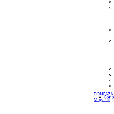
DONEAZA
Cont
Magazin