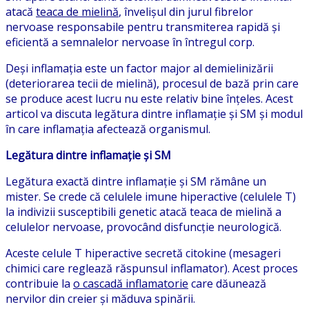
atacă
teaca de mielină
, învelișul din jurul fibrelor
nervoase responsabile pentru transmiterea rapidă și
eficientă a semnalelor nervoase în întregul corp.
Deși inflamația este un factor major al demielinizării
(deteriorarea tecii de mielină), procesul de bază prin care
se produce acest lucru nu este relativ bine înțeles. Acest
articol va discuta legătura dintre inflamație și SM și modul
în care inflamația afectează organismul.
Legătura dintre inflamație și SM
Legătura exactă dintre inflamație și SM rămâne un
mister. Se crede că celulele imune hiperactive (celulele T)
la indivizii susceptibili genetic atacă teaca de mielină a
celulelor nervoase, provocând disfuncție neurologică.
Aceste celule T hiperactive secretă citokine (mesageri
chimici care reglează răspunsul inflamator). Acest proces
contribuie la
o cascadă inflamatorie
care dăunează
nervilor din creier și măduva spinării.