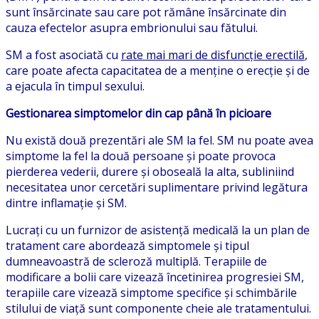
sunt însărcinate sau care pot rămâne însărcinate din
cauza efectelor asupra embrionului sau fătului.
SM a fost asociată cu
rate mai mari de disfuncție erectilă
,
care poate afecta capacitatea de a menține o erecție și de
a ejacula în timpul sexului.
Gestionarea simptomelor din cap până în picioare
Nu există două prezentări ale SM la fel. SM nu poate avea
simptome la fel la două persoane și poate provoca
pierderea vederii, durere și oboseală la alta, subliniind
necesitatea unor cercetări suplimentare privind legătura
dintre inflamație și SM.
Lucrați cu un furnizor de asistență medicală la un plan de
tratament care abordează simptomele și tipul
dumneavoastră de scleroză multiplă. Terapiile de
modificare a bolii care vizează încetinirea progresiei SM,
terapiile care vizează simptome specifice și schimbările
stilului de viață sunt componente cheie ale tratamentului.