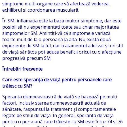
simptome multi-organe care vă afectează vederea,
echilibrul și coordonarea musculară.
În SM, inflamația este la baza multor simptome, dar este
posibil să nu experimentați toate sau chiar majoritatea
simptomelor SM. Amintiți-vă că simptomele variază
foarte mult de la o persoană la alta. Nu există două
experiențe de SM la fel, dar tratamentul adecvat și un stil
de viață sănătos pot aduce beneficii oricui cu o afecțiune
progresivă precum SM.
Întrebări frecvente
Care este
speranța de viață
pentru persoanele care
trăiesc cu SM?
Speranța dumneavoastră de viață se bazează pe mulți
factori, inclusiv starea dumneavoastră actuală de
sănătate, răspunsul la tratament și comportamentele
legate de stilul de viață. În general, speranța de viață
pentru o persoană care trăiește cu SM este între 74 și 76