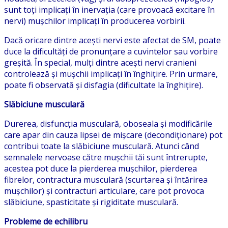
sunt toți implicați în inervația (care provoacă excitare în
nervi) mușchilor implicați în producerea vorbirii.
Dacă oricare dintre acești nervi este afectat de SM, poate
duce la dificultăți de pronunțare a cuvintelor sau vorbire
greșită. În special, mulți dintre acești nervi cranieni
controlează și mușchii implicați în înghițire. Prin urmare,
poate fi observată și disfagia (dificultate la înghițire).
Slăbiciune musculară
Durerea, disfuncția musculară, oboseala și modificările
care apar din cauza lipsei de mișcare (decondiționare) pot
contribui toate la slăbiciune musculară. Atunci când
semnalele nervoase către mușchii tăi sunt întrerupte,
acestea pot duce la pierderea mușchilor, pierderea
fibrelor, contractura musculară (scurtarea și întărirea
mușchilor) și contracturi articulare, care pot provoca
slăbiciune, spasticitate și rigiditate musculară.
Probleme de echilibru