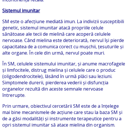
Sistemul imunitar
SM este o afecțiune mediată imun. La indivizii susceptibili
genetic, sistemul imunitar atacă propriile celule
sănătoase ale tecii de mielină care acoperă celulele
nervoase. Când mielina este deteriorată, nervul își pierde
capacitatea de a comunica corect cu mușchii, țesuturile și
alte organe. În cele din urmă, nervul poate muri.
În SM, celulele sistemului imunitar, și anume macrofagele
și limfocitele, distrug mielina și celulele care o produc
(oligodendrocitele), lăsând în urmă plăci sau leziuni.
Simptomele durerii, pierderea vederii și disfuncția
organelor rezultă din aceste semnale nervoase
întrerupte.
Prin urmare, obiectivul cercetării SM este de a înțelege
mai bine mecanismele de acțiune care stau la baza SM și
de a găsi modalități și instrumente terapeutice pentru a
opri sistemul imunitar să atace mielina din organism.