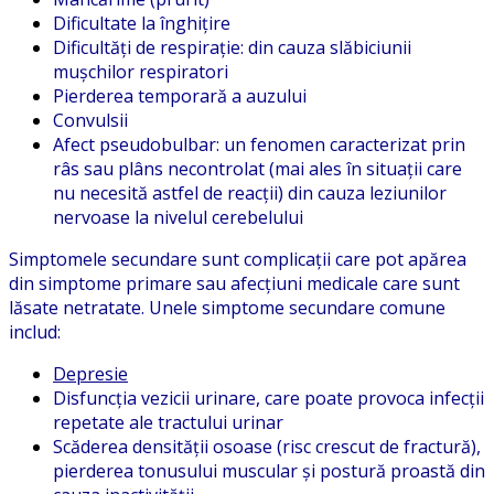
Dificultate la înghițire
Dificultăți de respirație: din cauza slăbiciunii
mușchilor respiratori
Pierderea temporară a auzului
Convulsii
Afect pseudobulbar: un fenomen caracterizat prin
râs sau plâns necontrolat (mai ales în situații care
nu necesită astfel de reacții) din cauza leziunilor
nervoase la nivelul cerebelului
Simptomele secundare sunt complicații care pot apărea
din simptome primare sau afecțiuni medicale care sunt
lăsate netratate. Unele simptome secundare comune
includ:
Depresie
Disfuncția vezicii urinare, care poate provoca infecții
repetate ale tractului urinar
Scăderea densității osoase (risc crescut de fractură),
pierderea tonusului muscular și postură proastă din