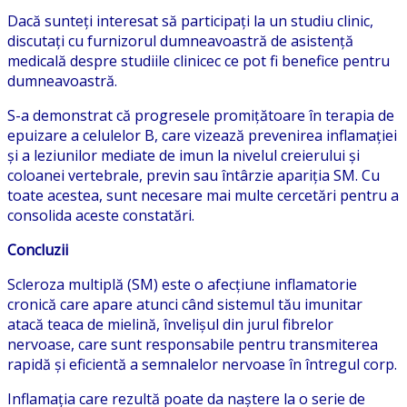
Dacă sunteți interesat să participați la un studiu clinic,
discutați cu furnizorul dumneavoastră de asistență
medicală despre studiile clinicec ce pot fi benefice pentru
dumneavoastră.
S-a demonstrat că progresele promițătoare în terapia de
epuizare a celulelor B, care vizează prevenirea inflamației
și a leziunilor mediate de imun la nivelul creierului și
coloanei vertebrale, previn sau întârzie apariția SM. Cu
toate acestea, sunt necesare mai multe cercetări pentru a
consolida aceste constatări.
Concluzii
Scleroza multiplă (SM) este o afecțiune inflamatorie
cronică care apare atunci când sistemul tău imunitar
atacă teaca de mielină, învelișul din jurul fibrelor
nervoase, care sunt responsabile pentru transmiterea
rapidă și eficientă a semnalelor nervoase în întregul corp.
Inflamația care rezultă poate da naștere la o serie de