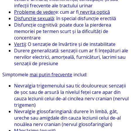
infecții frecvente ale tractului urinar
Probleme de veder
e: cum ar fi
nevrita optică
Disfuncție sexuală
: în special disfuncție erectilă
Disfuncție cognitivă: poate duce la pierderea
memoriei pe termen scurt și la dificultăți de
concentrare
Vertij
: O senzație de învârtire și de instabilitate
Durere generalizată: senzații cum ar fi înțepături ale
nervilor electrici, amorțeală, furnicături, lacrimi sau
senzații de presiune
Simptomele
mai puțin frecvente
includ:
Nevralgia trigemenului sau tic douloureux: senzații
de șoc sau de arsură la nivelul feței care apar din
cauza leziunii celui de-al cincilea nerv cranian (nervul
trigemen)
Nevralgie glosofaringiană: durere în limbă, gât,
ureche sau amigdale din cauza leziunii celui de-al
nouălea nerv cranian (nervul glosofaringian)
Mâncărime (prurit)