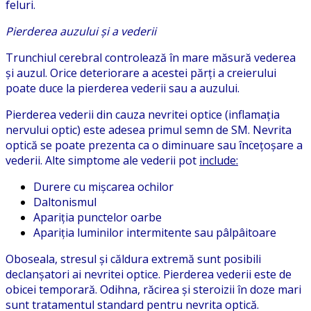
feluri.
Pierderea auzului și a vederii
Trunchiul cerebral controlează în mare măsură vederea
și auzul. Orice deteriorare a acestei părți a creierului
poate duce la pierderea vederii sau a auzului.
Pierderea vederii din cauza nevritei optice (inflamația
nervului optic) este adesea primul semn de SM. Nevrita
optică se poate prezenta ca o diminuare sau încețoșare a
vederii. Alte simptome ale vederii pot
include:
Durere cu mișcarea ochilor
Daltonismul
Apariția punctelor oarbe
Apariția luminilor intermitente sau pâlpâitoare
Oboseala, stresul și căldura extremă sunt posibili
declanșatori ai nevritei optice. Pierderea vederii este de
obicei temporară. Odihna, răcirea și steroizii în doze mari
sunt tratamentul standard pentru nevrita optică.