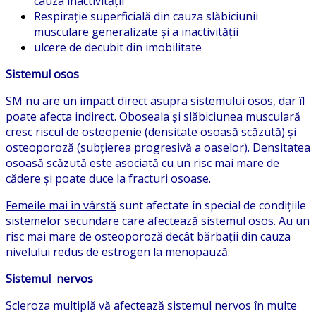
cauza inactivității
Respirație superficială din cauza slăbiciunii
musculare generalizate și a inactivității
ulcere de decubit din imobilitate
Sistemul osos
SM nu are un impact direct asupra sistemului osos, dar îl
poate afecta indirect. Oboseala și slăbiciunea musculară
cresc riscul de osteopenie (densitate osoasă scăzută) și
osteoporoză (subțierea progresivă a oaselor). Densitatea
osoasă scăzută este asociată cu un risc mai mare de
cădere și poate duce la fracturi osoase.
Femeile mai în vârstă
sunt afectate în special de condițiile
sistemelor secundare care afectează sistemul osos. Au un
risc mai mare de osteoporoză decât bărbații din cauza
nivelului redus de estrogen la menopauză.
Sistemul nervos
Scleroza multiplă vă afectează sistemul nervos în multe