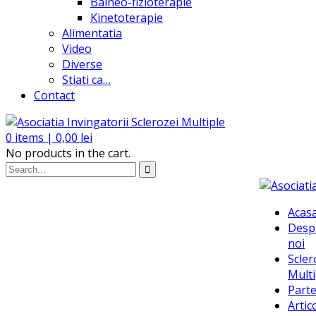
Balneo-fizioterapie
Kinetoterapie
Alimentatia
Video
Diverse
Stiati ca…
Contact
0
items |
0,00
lei
No products in the cart.
Acas
Desp
noi
Scler
Multi
Parte
Artic