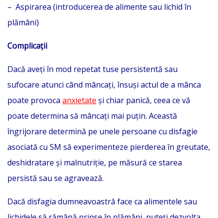
– Aspirarea (introducerea de alimente sau lichid în
plămâni)
Complicații
Dacă aveți în mod repetat tuse persistentă sau
sufocare atunci când mâncați, însuși actul de a mânca
poate provoca
anxietate
și chiar panică, ceea ce vă
poate determina să mâncați mai puțin. Această
îngrijorare determină pe unele persoane cu disfagie
asociată cu SM să experimenteze pierderea în greutate,
deshidratare și malnutriție, pe măsură ce starea
persistă sau se agravează.
Dacă disfagia dumneavoastră face ca alimentele sau
lichidele să rămână prinse în plămâni, puteți dezvolta