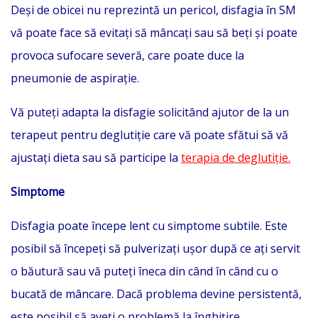
Deși de obicei nu reprezintă un pericol, disfagia în SM
vă poate face să evitați să mâncați sau să beți și poate
provoca sufocare severă, care poate duce la
pneumonie de aspirație.
Vă puteți adapta la disfagie solicitând ajutor de la un
terapeut pentru deglutiție care vă poate sfătui să vă
ajustați dieta sau să participe la
terapia de deglutiție.
Simptome
Disfagia poate începe lent cu simptome subtile. Este
posibil să începeți să pulverizați ușor după ce ați servit
o băutură sau vă puteți îneca din când în când cu o
bucată de mâncare. Dacă problema devine persistentă,
este posibil să aveți o problemă la înghițire.