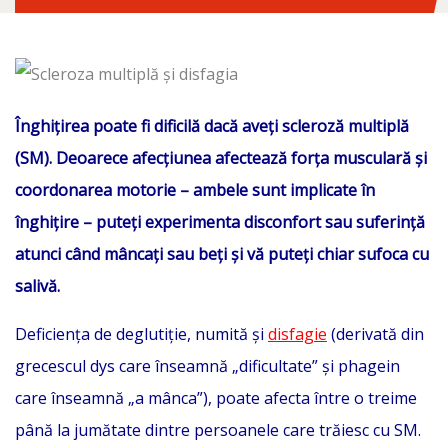
Înghițirea poate fi dificilă dacă aveți scleroză multiplă
(SM). Deoarece afecțiunea afectează forța musculară și
coordonarea motorie – ambele sunt implicate în
înghițire – puteți experimenta disconfort sau suferință
atunci când mâncați sau beți și vă puteți chiar sufoca cu
salivă.
Deficiența de deglutiție, numită și
disfagie
(derivată din
grecescul dys care înseamnă „dificultate” și phagein
care înseamnă „a mânca”), poate afecta între o treime
până la jumătate dintre persoanele care trăiesc cu SM.