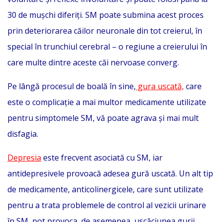
30 de mușchi diferiți. SM poate submina acest proces
prin deteriorarea căilor neuronale din tot creierul, în
special în trunchiul cerebral – o regiune a creierului în
care multe dintre aceste căi nervoase converg.
Pe lângă procesul de boală în sine,
gura uscată,
care
este o complicație a mai multor medicamente utilizate
pentru simptomele SM, vă poate agrava și mai mult
disfagia.
Depresia
este frecvent asociată cu SM, iar
antidepresivele provoacă adesea gură uscată. Un alt tip
de medicamente, anticolinergicele, care sunt utilizate
pentru a trata problemele de control al vezicii urinare
în SM, pot provoca, de asemenea, uscăciunea gurii.