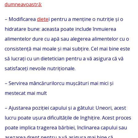
dumneavoastră:
– Modificarea
diete
i pentru a menține o nutriție și o
hidratare bune: aceasta poate include înmuierea
alimentelor dure cu apă sau alegerea alimentelor cu o
consistență mai moale și mai subțire. Cel mai bine este
să lucrați cu un dietetician pentru a vă asigura că vă
satisfaceți nevoile nutriționale.
– Servirea mâncărurilorcu mușcături mai mici și
mestecat mai mult
– Ajustarea poziției capului și a gâtului: Uneori, acest
lucru poate ușura dificultățile de înghițire. Acest proces
poate implica tragerea bărbiei, înclinarea capului sau
așezarea drept pentru a vă asigura mai bine că