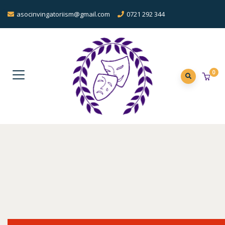
asocinvingatoriism@gmail.com
0721 292 344
0