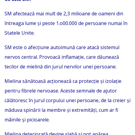
SM afectează mai mult de 2,3 milioane de oameni din
întreaga lume și peste 1.o00.000 de persoane numai în
Statele Unite.
SM este o afecțiune autoimună care atacă sistemul
nervos central. Provoacă inflamație, care dăunează
tecilor de mielină din jurul nervilor unei persoane.
Mielina sănătoasă acționează ca protecție și izolație
pentru fibrele nervoase. Aceste semnale de ajutor
călătoresc în jurul corpului unei persoane, de la creier și
măduva spinării la membre și extremități, cum ar fi
mâinile și picioarele.
Mielina deteriorată devine slabă și pot apărea