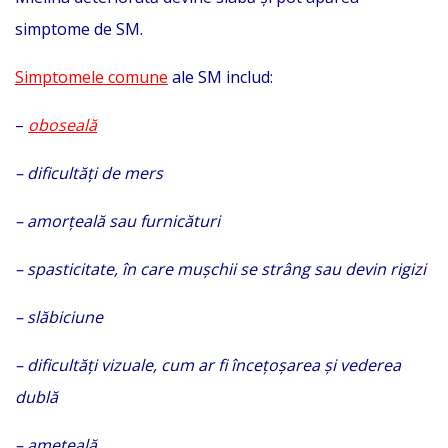
simptome de SM.
Simptomele comune
ale SM includ:
–
oboseală
– dificultăți de mers
– amorțeală sau furnicături
– spasticitate, în care mușchii se strâng sau devin rigizi
– slăbiciune
– dificultăți vizuale, cum ar fi încețoșarea și vederea
dublă
– ameţeală