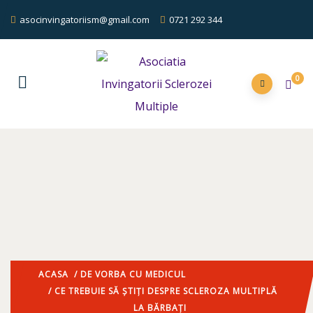
asocinvingatoriism@gmail.com
0721 292 344
0
ACASA
/
DE VORBA CU MEDICUL
/ CE TREBUIE SĂ ȘTIȚI DESPRE SCLEROZA MULTIPLĂ
LA BĂRBAȚI