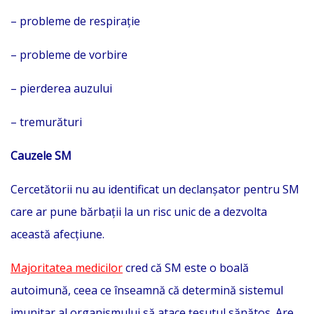
– probleme de respirație
– probleme de vorbire
– pierderea auzului
– tremurături
Cauzele SM
Cercetătorii nu au identificat un declanșator pentru SM
care ar pune bărbații la un risc unic de a dezvolta
această afecțiune.
Majoritatea medicilor
cred că SM este o boală
autoimună, ceea ce înseamnă că determină sistemul
imunitar al organismului să atace țesutul sănătos. Are