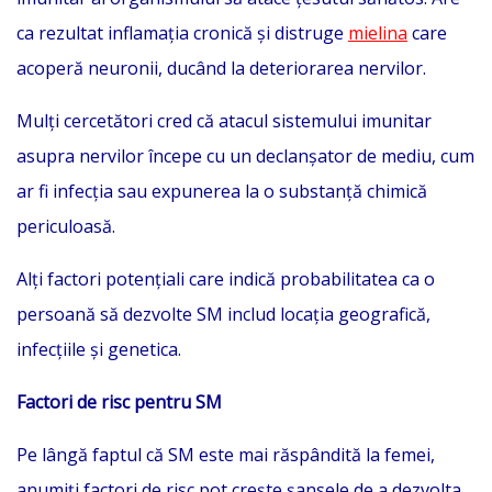
ca rezultat inflamația cronică și distruge
mielina
care
acoperă neuronii, ducând la deteriorarea nervilor.
Mulți cercetători cred că atacul sistemului imunitar
asupra nervilor începe cu un declanșator de mediu, cum
ar fi infecția sau expunerea la o substanță chimică
periculoasă.
Alți factori potențiali care indică probabilitatea ca o
persoană să dezvolte SM includ locația geografică,
infecțiile și genetica.
Factori de risc pentru SM
Pe lângă faptul că SM este mai răspândită la femei,
anumiți factori de risc pot crește șansele de a dezvolta