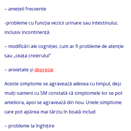
– amețeli frecvente
-probleme cu funcția vezicii urinare sau intestinului,
inclusiv incontinență
– modificări ale cogniției, cum ar fi probleme de atenție
sau „ceața creierului”
– anxietate și
depresie
Aceste simptome se agravează adesea cu timpul, deși
mulți oameni cu SM constată că simptomele lor se pot
ameliora, apoi se agravează din nou. Unele simptome
care pot apărea mai târziu în boală includ:
– probleme la înghițire