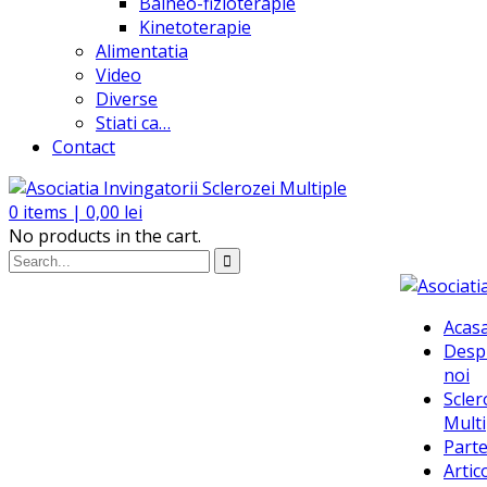
Balneo-fizioterapie
Kinetoterapie
Alimentatia
Video
Diverse
Stiati ca…
Contact
0
items |
0,00
lei
No products in the cart.
Acas
Desp
noi
Scler
Multi
Parte
Artic