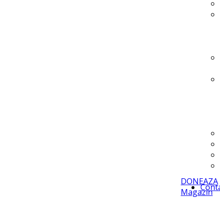
DONEAZA
Cont
Magazin