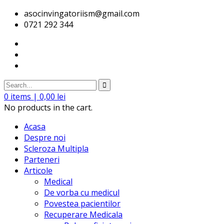
asocinvingatoriism@gmail.com
0721 292 344
0
items |
0,00
lei
No products in the cart.
Acasa
Despre noi
Scleroza Multipla
Parteneri
Articole
Medical
De vorba cu medicul
Povestea pacientilor
Recuperare Medicala