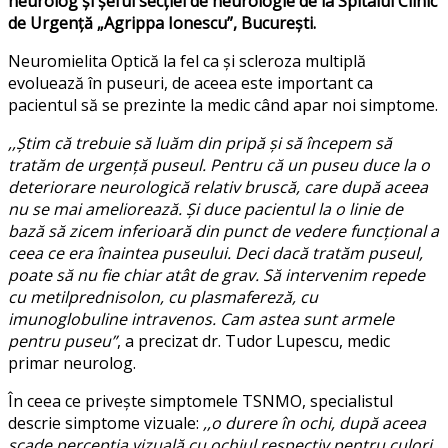
neurolog și șeful secţiei de neurologie de la Spitalul Clinic
de Urgenţă „Agrippa Ionescu”, Bucureşti.
Neuromielita Optică la fel ca și scleroza multiplă
evoluează în puseuri, de aceea este important ca
pacientul să se prezinte la medic când apar noi simptome.
,,Știm că trebuie să luăm din pripă și să începem să
tratăm de urgență puseul. Pentru că un puseu duce la o
deteriorare neurologică relativ bruscă, care după aceea
nu se mai ameliorează. Și duce pacientul la o linie de
bază să zicem inferioară din punct de vedere funcțional a
ceea ce era înaintea puseului. Deci dacă tratăm puseul,
poate să nu fie chiar atât de grav. Să intervenim repede
cu metilprednisolon, cu plasmafereză, cu
imunoglobuline intravenos. Cam astea sunt armele
pentru puseu”
, a precizat dr. Tudor Lupescu, medic
primar neurolog.
În ceea ce privește simptomele TSNMO, specialistul
descrie simptome vizuale:
,,o durere în ochi, după aceea
scade percepția vizuală cu ochiul respectiv pentru culori