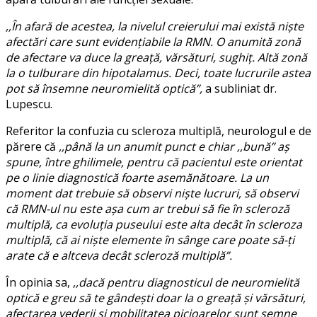
,,În afară de acestea, la nivelul creierului mai există niște
afectări care sunt evidențiabile la RMN. O anumită zonă
de afectare va duce la greață, vărsături, sughiț. Altă zonă
la o tulburare din hipotalamus. Deci, toate lucrurile astea
pot să însemne neuromielită optică”,
a subliniat dr.
Lupescu.
Referitor la confuzia cu scleroza multiplă, neurologul e de
părere că
,,până la un anumit punct e chiar ,,bună” aș
spune, între ghilimele, pentru că pacientul este orientat
pe o linie diagnostică foarte asemănătoare. La un
moment dat trebuie să observi niște lucruri, să observi
că RMN-ul nu este așa cum ar trebui să fie în scleroză
multiplă, ca evoluția puseului este alta decât în scleroza
multiplă, că ai niște elemente în sânge care poate să-ți
arate că e altceva decât scleroză multiplă”.
În opinia sa,
,,dacă pentru diagnosticul de neuromielită
optică e greu să te gândești doar la o greață și vărsături,
afectarea vederii și mobilitatea picioarelor sunt semne