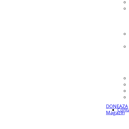
DONEAZA
Cont
Magazin