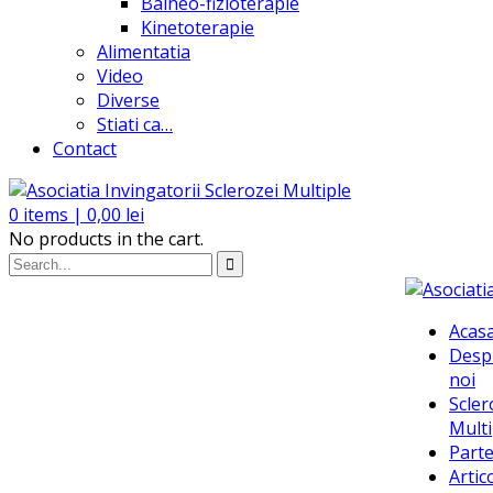
Balneo-fizioterapie
Kinetoterapie
Alimentatia
Video
Diverse
Stiati ca…
Contact
0
items |
0,00
lei
No products in the cart.
Acas
Desp
noi
Scler
Multi
Parte
Artic