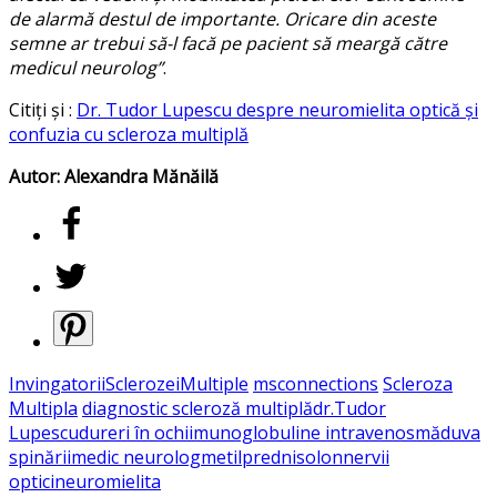
de alarmă destul de importante. Oricare din aceste
semne ar trebui să-l facă pe pacient să meargă către
medicul neurolog”
.
Citiți și :
Dr. Tudor Lupescu despre neuromielita optică și
confuzia cu scleroza multiplă
Autor: Alexandra Mănăilă
InvingatoriiSclerozeiMultiple
msconnections
Scleroza
Multipla
diagnostic scleroză multiplă
dr.Tudor
Lupescu
dureri în ochi
imunoglobuline intravenos
măduva
spinării
medic neurolog
metilprednisolon
nervii
optici
neuromielita