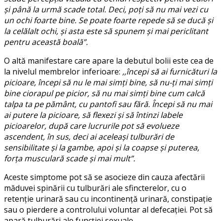
și până la urmă scade total. Deci, poți să nu mai vezi cu
un ochi foarte bine. Se poate foarte repede să se ducă și
la celălalt ochi, și asta este să spunem și mai periclitant
pentru această boală”.
O altă manifestare care apare la debutul bolii este cea de
la nivelul membrelor inferioare:
,,începi să ai furnicături la
picioare, începi să nu le mai simți bine, să nu-ți mai simți
bine ciorapul pe picior, să nu mai simți bine cum calcă
talpa ta pe pământ, cu pantofi sau fără. Începi să nu mai
ai putere la picioare, să flexezi și să întinzi labele
picioarelor, după care lucrurile pot să evolueze
ascendent, în sus, deci ai aceleași tulburări de
sensibilitate și la gambe, apoi și la coapse și puterea,
forța musculară scade și mai mult”.
Aceste simptome pot să se asocieze din cauza afectării
măduvei spinării cu tulburări ale sfincterelor, cu o
retenție urinară sau cu incontinență urinară, constipație
sau o pierdere a controlului voluntar al defecației. Pot să
apară tulburări ale funcției sexuale.