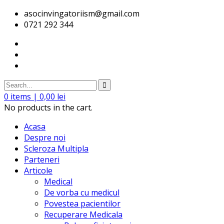
asocinvingatoriism@gmail.com
0721 292 344
0
items |
0,00
lei
No products in the cart.
Acasa
Despre noi
Scleroza Multipla
Parteneri
Articole
Medical
De vorba cu medicul
Povestea pacientilor
Recuperare Medicala