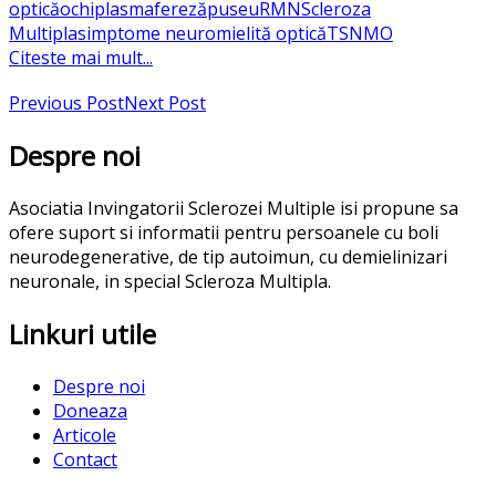
optică
ochi
plasmafereză
puseu
RMN
Scleroza
Multipla
simptome neuromielită optică
TSNMO
Citeste mai mult...
Previous Post
Next Post
Despre noi
Asociatia Invingatorii Sclerozei Multiple isi propune sa
ofere suport si informatii pentru persoanele cu boli
neurodegenerative, de tip autoimun, cu demielinizari
neuronale, in special Scleroza Multipla.
Linkuri utile
Despre noi
Doneaza
Articole
Contact