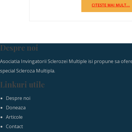
CITESTE MAI MULT...
Despre noi
Asociatia Invingatorii Sclerozei Multiple isi propune sa ofe
special Scleroza Multipla.
Linkuri utile
Despre noi
Doneaza
Articole
Contact