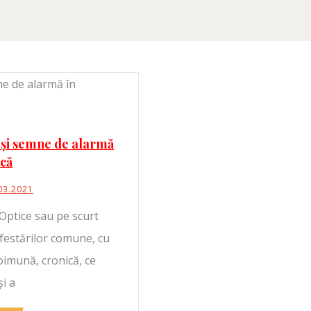
și semne de alarmă
ică
03.2021
Optice sau pe scurt
estărilor comune, cu
oimună, cronică, ce
şi a