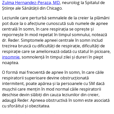
Zulma Hernandez-Peraza, MD
, neurolog la Spitalul de
Științe ale Sănătății din Chicago.
Leziunile care perturbă semnalele de la creier la plămâni
pot duce la o afecțiune cunoscută sub numele de apnee
centrală în somn, în care respirația se oprește și
repornește în mod repetat în timpul somnului, notează
dr. Reder. Simptomele apneei centrale în somn includ
trezirea bruscă cu dificultăți de respirație, dificultăți de
respirație care se ameliorează odată cu statul în picioare,
insomnie
, somnolență în timpul zilei și dureri în piept
noaptea.
O formă mai frecventă de apnee în somn, în care căile
respiratorii superioare devine obstrucționată
intermitent, poate apărea și la persoanele cu SM dacă
mușchii care mențin în mod normal căile respiratorii
deschise devin slăbiți din cauza leziunilor din creier,
adaugă Reder. Apneea obstructivă în somn este asociată
cu sforăitul și obezitatea.