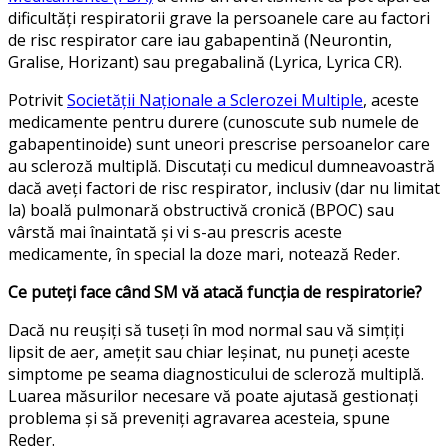
dificultăți respiratorii grave la persoanele care au factori
de risc respirator care iau gabapentină (Neurontin,
Gralise, Horizant) sau pregabalină (Lyrica, Lyrica CR).
Potrivit
Societății Naționale a Sclerozei Multiple
, aceste
medicamente pentru durere (cunoscute sub numele de
gabapentinoide) sunt uneori prescrise persoanelor care
au scleroză multiplă. Discutați cu medicul dumneavoastră
dacă aveți factori de risc respirator, inclusiv (dar nu limitat
la) boală pulmonară obstructivă cronică (BPOC) sau
vârstă mai înaintată și vi s-au prescris aceste
medicamente, în special la doze mari, notează Reder.
Ce puteți face când SM vă atacă funcția de respiratorie?
Dacă nu reușiți să tuseți în mod normal sau vă simțiți
lipsit de aer, amețit sau chiar leșinat, nu puneți aceste
simptome pe seama diagnosticului de scleroză multiplă.
Luarea măsurilor necesare vă poate ajutasă gestionați
problema și să preveniți agravarea acesteia, spune
Reder.