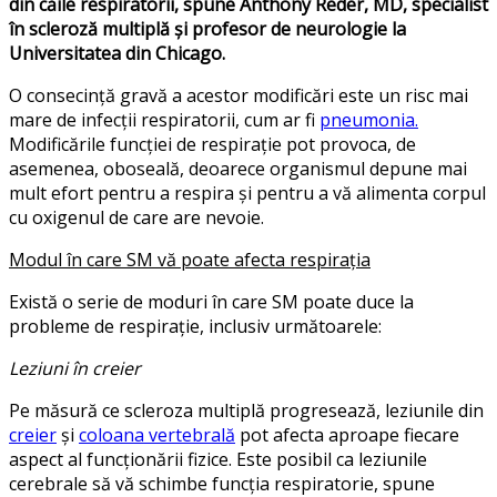
din căile respiratorii, spune Anthony Reder, MD, specialist
în scleroză multiplă și profesor de neurologie la
Universitatea din Chicago.
O consecință gravă a acestor modificări este un risc mai
mare de infecții respiratorii, cum ar fi
pneumonia.
Modificările funcției de respirație pot provoca, de
asemenea, oboseală, deoarece organismul depune mai
mult efort pentru a respira și pentru a vă alimenta corpul
cu oxigenul de care are nevoie.
Modul în care SM vă poate afecta respirația
Există o serie de moduri în care SM poate duce la
probleme de respirație, inclusiv următoarele:
Leziuni în creier
Pe măsură ce scleroza multiplă progresează, leziunile din
creier
și
coloana vertebrală
pot afecta aproape fiecare
aspect al funcționării fizice. Este posibil ca leziunile
cerebrale să vă schimbe funcția respiratorie, spune