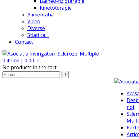
Balneo-fizioterapie
Kinetoterapie
Alimentatia
Video
Diverse
Stiati ca…
Contact
0
items |
0,00
lei
No products in the cart.
Acas
Desp
noi
Scler
Multi
Parte
Artic