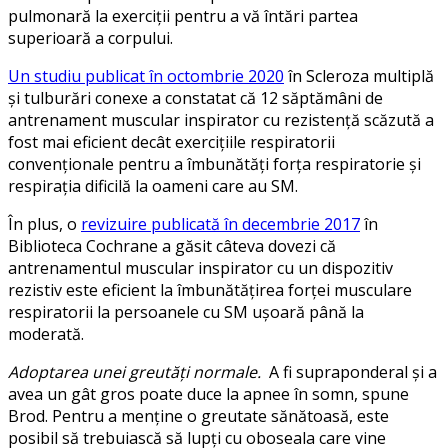
pulmonară la exerciții pentru a vă întări partea
superioară a corpului.
Un studiu publicat în octombrie 2020
în Scleroza multiplă
și tulburări conexe a constatat că 12 săptămâni de
antrenament muscular inspirator cu rezistență scăzută a
fost mai eficient decât exercițiile respiratorii
convenționale pentru a îmbunătăți forța respiratorie și
respirația dificilă la oameni care au SM.
În plus, o
revizuire publicată în decembrie 2017
în
Biblioteca Cochrane a găsit câteva dovezi că
antrenamentul muscular inspirator cu un dispozitiv
rezistiv este eficient la îmbunătățirea forței musculare
respiratorii la persoanele cu SM ușoară până la
moderată.
Adoptarea unei greutăți normale.
A fi supraponderal și a
avea un gât gros poate duce la apnee în somn, spune
Brod. Pentru a menține o greutate sănătoasă, este
posibil să trebuiască să lupți cu oboseala care vine