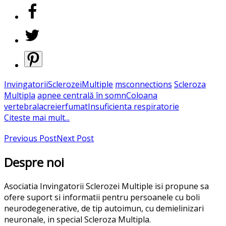
InvingatoriiSclerozeiMultiple
msconnections
Scleroza
Multipla
apnee centrală în somn
Coloana
vertebrala
creier
fumat
Insuficienta respiratorie
Citeste mai mult...
Previous Post
Next Post
Despre noi
Asociatia Invingatorii Sclerozei Multiple isi propune sa
ofere suport si informatii pentru persoanele cu boli
neurodegenerative, de tip autoimun, cu demielinizari
neuronale, in special Scleroza Multipla.