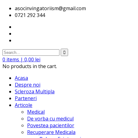
asocinvingatoriism@gmail.com
0721 292 344
0
items |
0,00
lei
No products in the cart.
Acasa
Despre noi
Scleroza Multipla
Parteneri
Articole
Medical
De vorba cu medicul
Povestea pacientilor
Recuperare Medicala