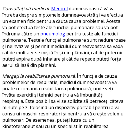
Consultați-vă medicul.
Medicul
dumneavoastră vă va
întreba despre simptomele dumneavoastră și va efectua
un examen fizic pentru a căuta cauza problemei. Acesta
vă pot efectua teste ale funcției pulmonare sau vă pot
îndruma către un
pneumolog
pentru teste ale funcției
pulmonare. Testele funcției pulmonare sunt nedureroase
și neinvazive și permit medicului dumneavoastră să vadă
cât de mult aer se mișcă în și din plămâni, cât de puternic
puteți expira după inhalare și cât de repede puteți forța
aerul să iasă din plămâni.
Mergeți la reabilitarea pulmonară
. În funcție de cauza
problemelor de respirație, medicul dumneavoastră vă
poate recomanda reabilitarea pulmonară, unde veți
învăța exerciții și tehnici pentru a vă îmbunătăți
respirația. Este posibil să vi se solicite să petreceți câteva
minute pe zi folosind un dispozitiv portabil pentru a vă
construi mușchii respiratori și pentru a vă crește volumul
pulmonar. De asemenea, puteți lucra cu un
kinetoterapeut sau cu un specialist în reabilitarea