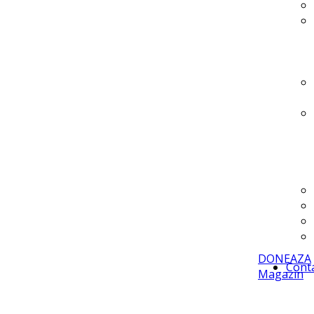
DONEAZA
Cont
Magazin