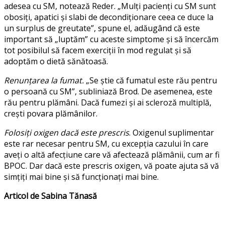
adesea cu SM, notează Reder. „Mulți pacienți cu SM sunt
obosiți, apatici și slabi de decondiționare ceea ce duce la
un surplus de greutate”, spune el, adăugând că este
important să „luptăm” cu aceste simptome și să încercăm
tot posibilul să facem exerciții în mod regulat și să
adoptăm o dietă sănătoasă.
Renunțarea la fumat.
„Se știe că fumatul este rău pentru
o persoană cu SM”, subliniază Brod. De asemenea, este
rău pentru plămâni. Dacă fumezi și ai scleroză multiplă,
crești povara plămânilor.
Folosiți oxigen dacă este prescris
. Oxigenul suplimentar
este rar necesar pentru SM, cu excepția cazului în care
aveți o altă afecțiune care vă afectează plămânii, cum ar fi
BPOC. Dar dacă este prescris oxigen, vă poate ajuta să vă
simțiți mai bine și să funcționați mai bine.
Articol de Sabina Tănasă