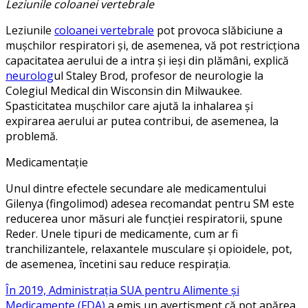
Leziunile coloanei vertebrale
Leziunile
coloanei vertebrale
pot provoca slăbiciune a
mușchilor respiratori și, de asemenea, vă pot restricționa
capacitatea aerului de a intra și ieși din plămâni, explică
neurolog
ul Staley Brod, profesor de neurologie la
Colegiul Medical din Wisconsin din Milwaukee.
Spasticitatea mușchilor care ajută la inhalarea și
expirarea aerului ar putea contribui, de asemenea, la
problemă.
Medicamentație
Unul dintre efectele secundare ale medicamentului
Gilenya (fingolimod) adesea recomandat pentru SM este
reducerea unor măsuri ale funcției respiratorii, spune
Reder. Unele tipuri de medicamente, cum ar fi
tranchilizantele, relaxantele musculare și opioidele, pot,
de asemenea, încetini sau reduce respirația.
În 2019, Administrația SUA pentru Alimente și
Medicamente (FDA)
a emis un avertisment că pot apărea