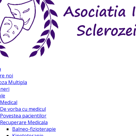
a
re noi
oza Multipla
neri
ole
Medical
De vorba cu medicul
Povestea pacientilor
Recuperare Medicala
Balneo-fizioterapie
Kinetoterapie