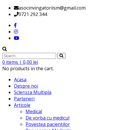
asocinvingatoriism@gmail.com
0721 292 344
0
items |
0,00
lei
No products in the cart.
Acasa
Despre noi
Scleroza Multipla
Parteneri
Articole
Medical
De vorba cu medicul
Povestea pacientilor