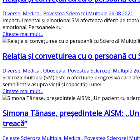
Diverse
,
Medical
,
Povestea Sclerozei Multiple
26.08.2021
Impactul mental și emoțional SM afectează diferit pe toată 
emoțional. Persoanele cu
Citeste mai mult...
Relația și convețuirea cu o persoană cu 
Diverse
,
Medical
,
Oboseala
,
Povestea Sclerozei Multiple
26
Scleroza multiplă (SM) este o afecțiune progresivă care af
semnificativ asupra vieții și capacității unei
Citeste mai mult...
Simona Tănase, președintele AISM: ,,Un 
treacă”
Ce este Scleroza Multipla
,
Medical
,
Povestea Sclerozei Mult