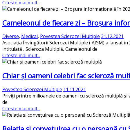
Citeste mai mult...
Cameleonul de fiecare zi – Broșura info
Diverse
,
Medical
,
Povestea Sclerozei Multiple
31.12.2021
Asociația Învingătorii Sclerozei Multiple ( AISM) a lansat 
intitulată ,,Scleroza Multiplă, Cameleonul de
Citeste mai mult...
Chiar și oameni celebri fac scleroză mult
Povestea Sclerozei Multiple
11.11.2021
Priviți printre milioanele de oameni cu scleroză multiplă și 
de
Citeste mai mult...
Relația și convețuirea cu o persoană cu S