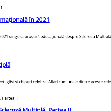
rmațională în 2021
în 2021 singura broșură educațională despre Scleroza Multiplă
iplă
veți găsi și chipuri celebre. Aflați cum unele dintre aceste c
cleroză Multiplă. Partea II