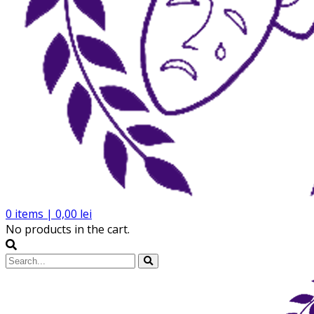
0
items |
0,00
lei
No products in the cart.