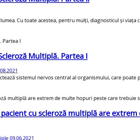
lumea. Cu toate acestea, pentru mulți, diagnosticul și viața
Scleroză Multiplă. Partea I
.08.2021
ectează sistemul nervos central al organismului, care poate 
pacient cu scleroză multiplă are extrem 
iple
09.06.2021