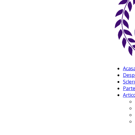
Acas
Desp
Scler
Parte
Artic