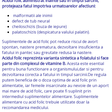
Acidul folic administrat inainte sau in timpul sarcinii,
protejeaza fatul impotriva urmatoarelor afectiuni:
malformatii ale inimii
defect de tub neural
cheiloschizis (buza de iepure)
palatoschizis (despicatura valului palatin).
Suplimentele de acid folic pot reduce riscul de avort
spontan, nastere prematura, dezvoltare insuficienta a
fatului in pantec sau greutate redusa la nastere.
Acidul folic reprezinta varianta sintetica a folatului si face
parte din complexul de vitamine B.
Acesta este esential
pentru buna functionare a organismului,dar si pentru
dezvoltarea corecta a fatului in timpul sarcinii.De regula
putem beneficia de o doza optima de acid folic prin
alimentatie, iar femeile insarcinate au nevoie de un aport
mai mare de acid folic, care poate fi suplinit prin
intermediul suplimentelor alimentare. Suplimentele
alimentare cu acid folic trebuie utilizate doar la
recomandarea medicului.