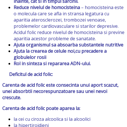
inainte, cat si in timpul sarcinii.
Reduce nivelul de homocisteina
– homocisteina este
o molecula care se afla in stransa legatura cu
aparitia aterosclerozei, trombozei venoase,
problemelor cardiovasculare si starilor depresive.
Acidul folic reduce nivelul de homocisteina si previne
aparitia acestor probleme de sanatate.
Ajuta organismul sa absoarba substantele nutritive
Ajuta la crearea de celule noi,cu precadere a
globulelor rosii
Rol in sinteza si repararea ADN-ului.
Deficitul de acid folic:
Carenta de acid folic este consecinta unui aport scazut,
unei absorbtii necorespunzatoare sau unei nevoi
crescute.
Carenta de acid folic poate aparea la:
la cei cu ciroza alcoolica si la alcoolici
la hipertiroidieni