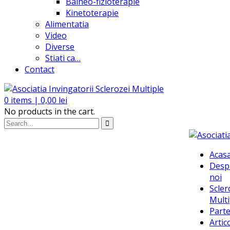
Balneo-fizioterapie
Kinetoterapie
Alimentatia
Video
Diverse
Stiati ca…
Contact
0
items |
0,00
lei
No products in the cart.
Acas
Desp
noi
Scler
Multi
Parte
Artic