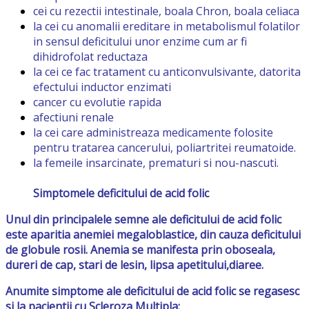
cei cu rezectii intestinale, boala Chron, boala celiaca
la cei cu anomalii ereditare in metabolismul folatilor
in sensul deficitului unor enzime cum ar fi
dihidrofolat reductaza
la cei ce fac tratament cu anticonvulsivante, datorita
efectului inductor enzimati
cancer cu evolutie rapida
afectiuni renale
la cei care administreaza medicamente folosite
pentru tratarea cancerului, poliartritei reumatoide.
la femeile insarcinate, prematuri si nou-nascuti.
Simptomele deficitului de acid folic
Unul din principalele semne ale deficitului de acid folic
este aparitia anemiei megaloblastice, din cauza deficitului
de globule rosii. Anemia se manifesta prin oboseala,
dureri de cap, stari de lesin, lipsa apetitului,diaree.
Anumite simptome ale deficitului de acid folic se regasesc
si la pacientii cu Scleroza Multipla: