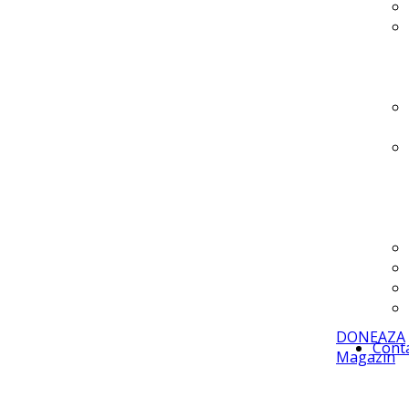
DONEAZA
Cont
Magazin