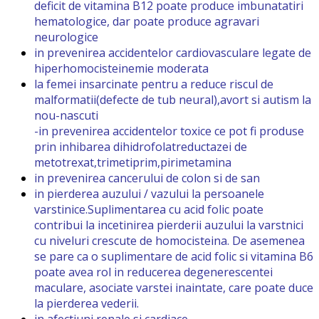
deficit de vitamina B12 poate produce imbunatatiri
hematologice, dar poate produce agravari
neurologice
in prevenirea accidentelor cardiovasculare legate de
hiperhomocisteinemie moderata
la femei insarcinate pentru a reduce riscul de
malformatii(defecte de tub neural),avort si autism la
nou-nascuti
-in prevenirea accidentelor toxice ce pot fi produse
prin inhibarea dihidrofolatreductazei de
metotrexat,trimetiprim,pirimetamina
in prevenirea cancerului de colon si de san
in pierderea auzului / vazului la persoanele
varstinice.Suplimentarea cu acid folic poate
contribui la incetinirea pierderii auzului la varstnici
cu niveluri crescute de homocisteina. De asemenea
se pare ca o suplimentare de acid folic si vitamina B6
poate avea rol in reducerea degenerescentei
maculare, asociate varstei inaintate, care poate duce
la pierderea vederii.