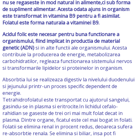
nu se regaseste in mod natural in alimente,ci sub forma
de supliment alimentar. Acesta odata ajuns in organism
este transformat in vitamina B9 pentru a fi asimilat.
Folatul este forma naturala a vitaminei B9.
Acidul folic este necesar pentru buna functionare a
organismului, fiind implicat in productia de material
genetic (ADN)
si in alte functii ale organismului. Acesta
contribuie la producerea de energie, metabolizarea
carbohidratilor, regleaza functionarea sistemului nervos
si transformarile lipidelor si proteinelor in organism.
Absorbtia lui se realizeaza digestiv la nivelului duodenului
si jejunului printr-un proces specific dependent de
energie.
Tetrahidrofolatul este transportat cu ajutorul sangelui,
gasindu-se in plasma si eritrocite.In lichidul cefalo-
rahidian se gaseste de trei ori mai mult folat decat in
plasma. Dintre organe, ficatul este cel mai bogat in folati.
Folatii se elimina renal in procent redus, deoareca sufera
re-absorbtie renala. Se elimina si biliar, insa pot fi