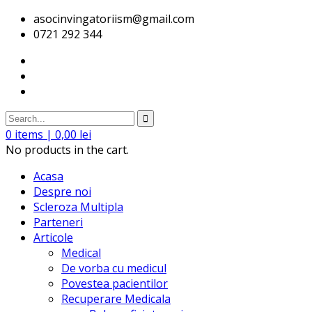
asocinvingatoriism@gmail.com
0721 292 344
0
items |
0,00
lei
No products in the cart.
Acasa
Despre noi
Scleroza Multipla
Parteneri
Articole
Medical
De vorba cu medicul
Povestea pacientilor
Recuperare Medicala