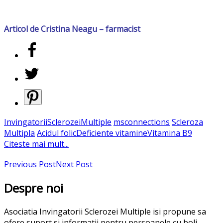
Articol de Cristina Neagu – farmacist
InvingatoriiSclerozeiMultiple
msconnections
Scleroza
Multipla
Acidul folic
Deficiente vitamine
Vitamina B9
Citeste mai mult...
Previous Post
Next Post
Despre noi
Asociatia Invingatorii Sclerozei Multiple isi propune sa
ofere suport si informatii pentru persoanele cu boli