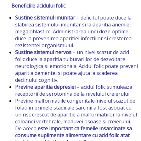
Beneficiile acidului folic
Sustine sistemul imunitar
– deficitul poate duce la
slabirea sistemului imunitar si la aparitia anemiei
megaloblastice. Administrarea unei doze optime
duce la prevenirea aparitiei infectiilor si cresterea
rezistentei organismului.
Sustine sistemul nervos
– un nivel scazut de acid
folic duce la aparitia tulburariilor de dezvoltare
neurologica si emotionala. Acidul folic poate preveni
aparitia dementei si poate ajuta la scaderea
declinului cognitiv.
Previne aparitia depresiei
– acidul folic stimuleaza
receptorii de serotonina de la nivelulul creierului
Previne malformatiile congenitale-nivelul scazut de
folati in primele stadii ale sarcinii a fost asociat cu
un risc crescut de aparitie a malformatiilor la nivelul
coloanei vertebrale, maduvei osoase si creierului.
De aceea
este important ca femeile insarcinate sa
consume suplimente alimentare cu acid folic atat