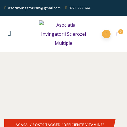
asocinvingatoriism@gmail.com
0721 292 344
0
ACASA
/ POSTS TAGGED "DEFICIENTE VITAMINE"