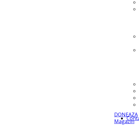
DONEAZA
Cont
Magazin