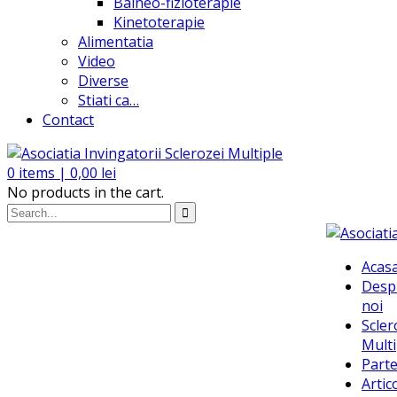
Balneo-fizioterapie
Kinetoterapie
Alimentatia
Video
Diverse
Stiati ca…
Contact
0
items |
0,00
lei
No products in the cart.
Acas
Desp
noi
Scler
Multi
Parte
Artic