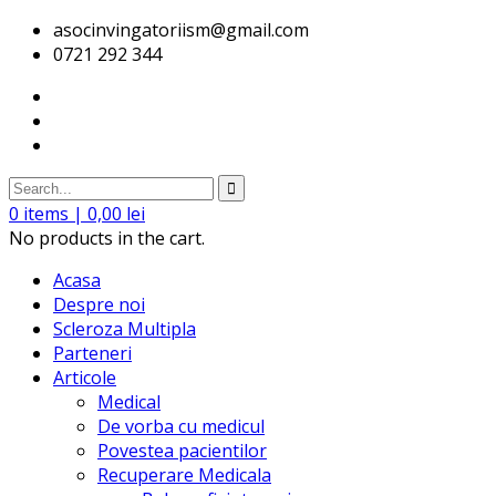
asocinvingatoriism@gmail.com
0721 292 344
0
items |
0,00
lei
No products in the cart.
Acasa
Despre noi
Scleroza Multipla
Parteneri
Articole
Medical
De vorba cu medicul
Povestea pacientilor
Recuperare Medicala