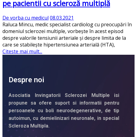
pe pacientii cu scleroză multiplă
De vorba cu medicul
08.03.2021
Raluca Mincu, medic specialist cardiolog cu preocupări în
domeniul sclerozei multiple, vorbește în acest episod
despre valorile tensiunii arteriale și despre limita de la
care se stabilește hipertensiunea arterială (HTA),
Citeste mai mult...
Despre noi
Asociatia Invingatorii Sclerozei Multiple isi
propune sa ofere suport si informatii pentru
persoanele cu boli neurodegenerative, de tip
autoimun, cu demielinizari neuronale, in special
Scleroza Multipla.