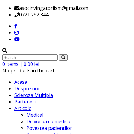
asocinvingatoriism@gmail.com
0721 292 344
0
items |
0,00
lei
No products in the cart.
Acasa
Despre noi
Scleroza Multipla
Parteneri
Articole
Medical
De vorba cu medicul
Povestea pacientilor