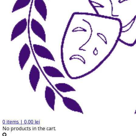
0
items |
0,00
lei
No products in the cart.