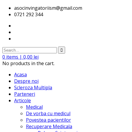
asocinvingatoriism@gmail.com
0721 292 344
0
items |
0,00
lei
No products in the cart.
Acasa
Despre noi
Scleroza Multipla
Parteneri
Articole
Medical
De vorba cu medicul
Povestea pacientilor
Recuperare Medicala