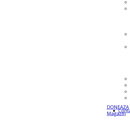
DONEAZA
Cont
Magazin