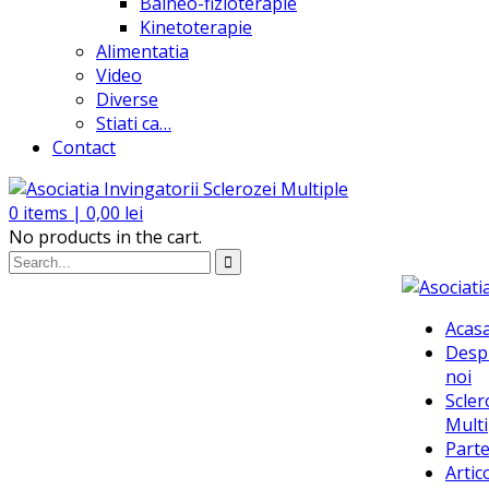
Balneo-fizioterapie
Kinetoterapie
Alimentatia
Video
Diverse
Stiati ca…
Contact
0
items |
0,00
lei
No products in the cart.
Acas
Desp
noi
Scler
Multi
Parte
Artic