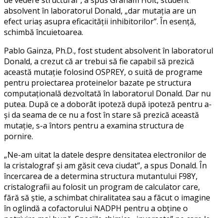
de vedere structural”, a spus Graham Holt, student
absolvent în laboratorul Donald, „dar mutația are un
efect uriaș asupra eficacității inhibitorilor”. În esență,
schimbă încuietoarea.
Pablo Gainza, Ph.D., fost student absolvent în laboratorul
Donald, a crezut că ar trebui să fie capabil să prezică
această mutație folosind OSPREY, o suită de programe
pentru proiectarea proteinelor bazate pe structura
computațională dezvoltată în laboratorul Donald. Dar nu
putea. După ce a doborât ipoteză după ipoteză pentru a-
și da seama de ce nu a fost în stare să prezică această
mutație, s-a întors pentru a examina structura de
pornire.
„Ne-am uitat la datele despre densitatea electronilor de
la cristalograf și am găsit ceva ciudat”, a spus Donald. În
încercarea de a determina structura mutantului F98Y,
cristalografii au folosit un program de calculator care,
fără să știe, a schimbat chiralitatea sau a făcut o imagine
în oglindă a cofactorului NADPH pentru a obține o