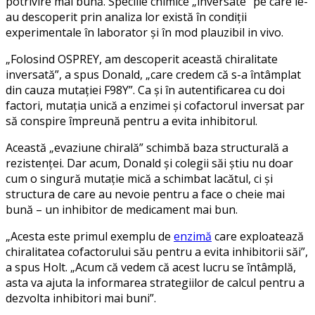
potrivire mai bună. Speciile chimice „inversate” pe care le-
au descoperit prin analiza lor există în condiții
experimentale în laborator și în mod plauzibil in vivo.
„Folosind OSPREY, am descoperit această chiralitate
inversată”, a spus Donald, „care credem că s-a întâmplat
din cauza mutației F98Y”. Ca și în autentificarea cu doi
factori, mutația unică a enzimei și cofactorul inversat par
să conspire împreună pentru a evita inhibitorul.
Această „evaziune chirală” schimbă baza structurală a
rezistenței. Dar acum, Donald și colegii săi știu nu doar
cum o singură mutație mică a schimbat lacătul, ci și
structura de care au nevoie pentru a face o cheie mai
bună – un inhibitor de medicament mai bun.
„Acesta este primul exemplu de
enzimă
care exploatează
chiralitatea cofactorului său pentru a evita inhibitorii săi”,
a spus Holt. „Acum că vedem că acest lucru se întâmplă,
asta va ajuta la informarea strategiilor de calcul pentru a
dezvolta inhibitori mai buni”.