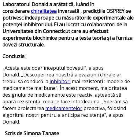
Laboratorul Donald a arătat că, luând în
considerare
chiralitatea
inversată , predicțiile OSPREY se
potrivesc îndeaproape cu măsurătorile experimentale ale
potenței inhibitorului. Ei au lucrat cu colaboratori de la
Universitatea din Connecticut care au efectuat
experimente biochimice pentru a testa teoria și a furniza
dovezi structurale.
Concluzie:
„Acesta este doar începutul poveștii”, a spus
Donald. „Descoperirea noastră a evaziunii chirale ar
trebui să conducă la
inhibitori
mai rezistenți : modele de
medicamente mai bune”. În acest moment, majoritatea
designului de medicamente este reactiv, așteaptă să
apară rezistență, ceea ce face întotdeauna. „Sperăm să
facem proiectarea
medicamentelor
proactivă, folosind
algoritmii noștri pentru a anticipa rezistența”, a spus
Donald.
Scris de Simona Tanase