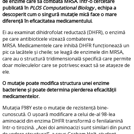
de enzime care să combată MRSA. Într-o cercetare
publicată în
PLOS Computational Biology
, echipa a
descoperit cum o singură mutație mică face o mare
diferență în eficacitatea medicamentului.
Ei au examinat dihidrofolat reductază (DHFR), o enzimă
pe care antibioticele vizează combaterea
MRSA. Medicamentele care inhibă DHFR funcționează un
pic ca lacătele și cheile; se leagă de enzimele din MRSA,
care au o structură tridimensională specifică care permite
doar moleculelor care se potrivesc exact să se atașeze de
ele.
O mutație poate modifica structura unei enzime
bacteriene și poate determina pierderea eficacității
medicamentelor.
Mutația F98Y este o mutație de rezistență bine-
cunoscută. O ușoară modificare a celui de-al 98-lea
aminoacid din enzima DHFR transformă o fenilalanină
într-o tirozină. „Acei doi aminoacizi sunt similari din punct