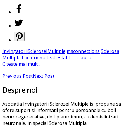
InvingatoriiSclerozeiMultiple
msconnections
Scleroza
Multipla
bacterie
muteatie
stafilococ auriu
Citeste mai mult...
Previous Post
Next Post
Despre noi
Asociatia Invingatorii Sclerozei Multiple isi propune sa
ofere suport si informatii pentru persoanele cu boli
neurodegenerative, de tip autoimun, cu demielinizari
neuronale, in special Scleroza Multipla.