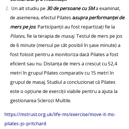
Un alt studiu pe
30 de persoane cu SM
a examinat,
de asemenea, efectul Pilates
a
supra performanței de
mers pe jos
. Participanții au fost repartizați fie la
Pilates
, fie la terapia de
masaj
. Testul de mers pe jos
de 6 minute (mersul pe cât posibil în șase minute) a
fost folosit pentru a monitoriza dacă Pilates a fost
eficient sau nu. Distanța de mers a crescut cu 52,4
metri în grupul Pilates comparativ cu 15 metri în
grupul de masaj. Studiul a concluzionat că Pilates
este o opțiune de exerciții viabile pentru a ajuta la
gestionarea Sclerozi Multile.
https://mstrust.org.uk/life-ms/exercise/move-it-ms-
pilates-jo-pritchard