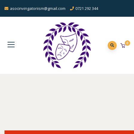
asocinvingatoriism@gmail.com
0721 292 344
0