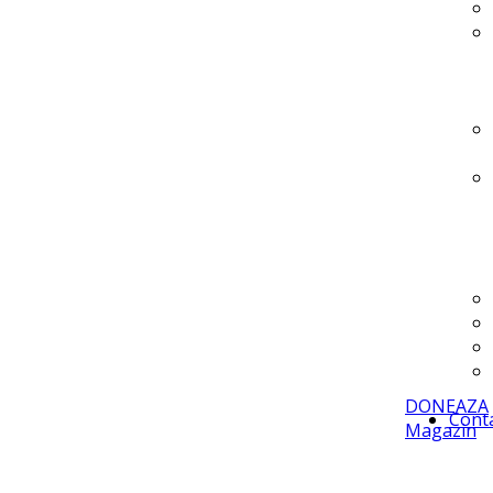
DONEAZA
Cont
Magazin