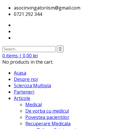
asocinvingatoriism@gmail.com
0721 292 344
0
items |
0,00
lei
No products in the cart.
Acasa
Despre noi
Scleroza Multipla
Parteneri
Articole
Medical
De vorba cu medicul
Povestea pacientilor
Recuperare Medicala