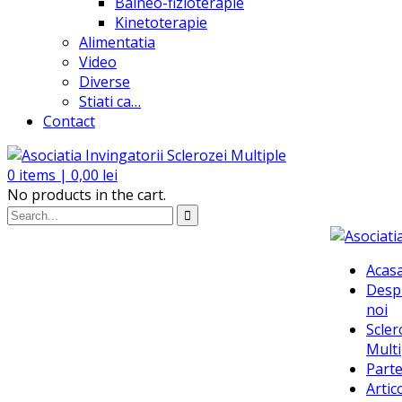
Balneo-fizioterapie
Kinetoterapie
Alimentatia
Video
Diverse
Stiati ca…
Contact
0
items |
0,00
lei
No products in the cart.
Acas
Desp
noi
Scler
Multi
Parte
Artic