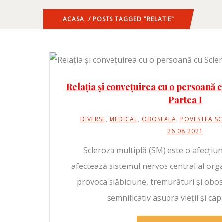
ACASA
/ POSTS TAGGED "RELATIE"
Relația și convețuirea cu o persoană c
Partea I
DIVERSE
,
MEDICAL
,
OBOSEALA
,
POVESTEA SC
26.08.2021
Scleroza multiplă (SM) este o afecțiu
afectează sistemul nervos central al org
provoca slăbiciune, tremurături și obo
semnificativ asupra vieții și cap