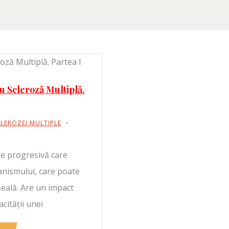
u Scleroză Multiplă.
LEROZEI MULTIPLE
ne progresivă care
anismului, care poate
seală. Are un impact
acității unei