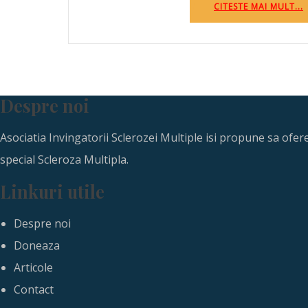
CITESTE MAI MULT...
Despre noi
Asociatia Invingatorii Sclerozei Multiple isi propune sa ofe
special Scleroza Multipla.
Linkuri utile
Despre noi
Doneaza
Articole
Contact