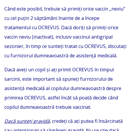
Când este posibil, trebuie să primiți orice vaccin „neviu”
cu cel puțin 2 săptămâni înainte de a începe
tratamentul cu OCREVUS. Dacă doriți să primiți orice
vaccin neviu (inactivat), inclusiv vaccinul antigripal
sezonier, în timp ce sunteți tratat cu OCREVUS, discutați
cu furnizorul dumneavoastră de asistență medicală.
Dacă aveți un copil și ați primit OCREVUS în timpul
sarcinii, este important să spuneți furnizorului de
asistență medicală al copilului dumneavoastră despre
primirea OCREVUS, astfel încât să poată decide când
copilul dumneavoastră trebuie vaccinat.
Dacă sunteți gravidă
, credeți că ați putea fi însărcinată
sau intenționați să rămâneți gravidă. Nu se știe dacă