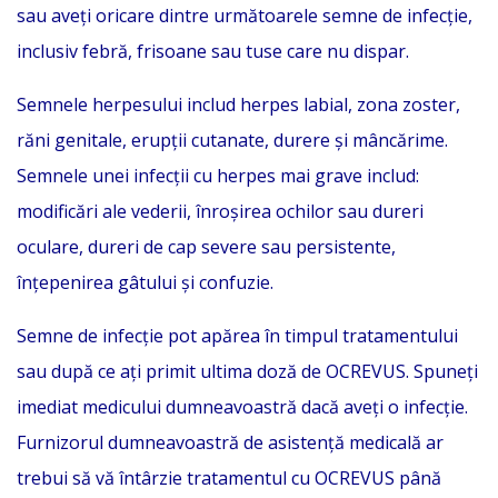
sau aveți oricare dintre următoarele semne de infecție,
inclusiv febră, frisoane sau tuse care nu dispar.
Semnele herpesului includ herpes labial, zona zoster,
răni genitale, erupții cutanate, durere și mâncărime.
Semnele unei infecții cu herpes mai grave includ:
modificări ale vederii, înroșirea ochilor sau dureri
oculare, dureri de cap severe sau persistente,
înțepenirea gâtului și confuzie.
Semne de infecție pot apărea în timpul tratamentului
sau după ce ați primit ultima doză de OCREVUS. Spuneți
imediat medicului dumneavoastră dacă aveți o infecție.
Furnizorul dumneavoastră de asistență medicală ar
trebui să vă întârzie tratamentul cu OCREVUS până