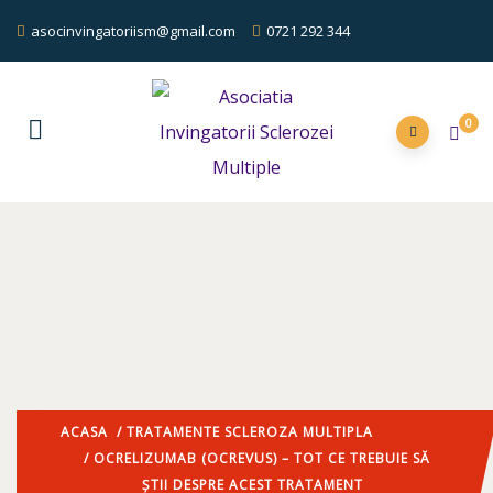
asocinvingatoriism@gmail.com
0721 292 344
0
ACASA
/
TRATAMENTE SCLEROZA MULTIPLA
/ OCRELIZUMAB (OCREVUS) – TOT CE TREBUIE SĂ
ȘTII DESPRE ACEST TRATAMENT