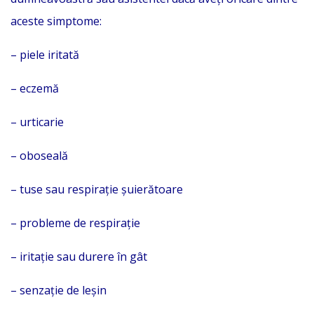
aceste simptome:
– piele iritată
– eczemă
– urticarie
– oboseală
– tuse sau respirație șuierătoare
– probleme de respirație
– iritație sau durere în gât
– senzație de leșin