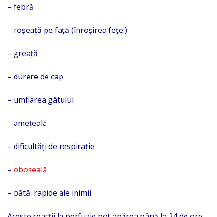
– febră
– roșeață pe față (înroșirea feței)
– greaţă
– durere de cap
– umflarea gâtului
– ameţeală
– dificultăți de respirație
–
oboseală
– bătăi rapide ale inimii
Aceste reacții la perfuzie pot apărea până la 24 de ore