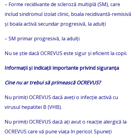
– Forme recidivante de scleroză multiplă (SM), care
includ sindromul izolat clinic, boala recidivantă-remisivă
și boala activă secundar progresivă, la adulți
– SM primar progresivă, la adulți.
Nu se știe dacă OCREVUS este sigur și eficient la copii.
Informații și indicații importante privind siguranța
Cine nu ar trebui să primească OCREVUS?
Nu primiți OCREVUS dacă aveți o infecție activă cu
virusul hepatitei B (VHB).
Nu primiți OCREVUS dacă ați avut o reacție alergică la
OCREVUS care vă pune viața în pericol. Spuneți