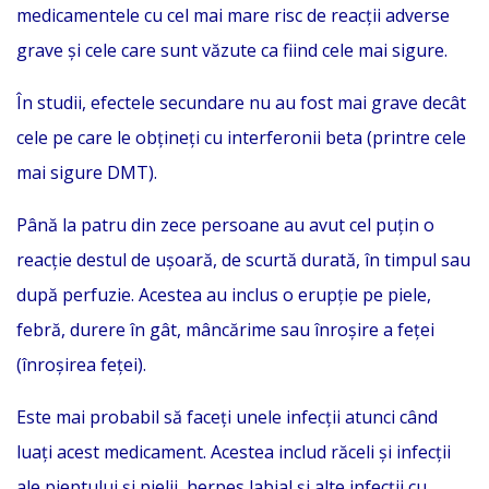
medicamentele cu cel mai mare risc de reacții adverse
grave și cele care sunt văzute ca fiind cele mai sigure.
În studii, efectele secundare nu au fost mai grave decât
cele pe care le obțineți cu interferonii beta (printre cele
mai sigure DMT).
Până la patru din zece persoane au avut cel puțin o
reacție destul de ușoară, de scurtă durată, în timpul sau
după perfuzie. Acestea au inclus o erupție pe piele,
febră, durere în gât, mâncărime sau înroșire a feței
(înroșirea feței).
Este mai probabil să faceți unele infecții atunci când
luați acest medicament. Acestea includ răceli și infecții
ale pieptului și pielii, herpes labial și alte infecții cu