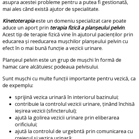
asupra acestei probleme pentru a putea fi gestionată,
mai ales când există ajutor de specialitate.
Kinetoterapia
este un domeniu specializat care poate
aduce un aport prin
terapia fizică a planșeului pelvin
.
Acest tip de terapie fizică vine în ajutorul pacienților prin
educarea și reeducarea mușchilor planșeului pelvin cu
efect în o mai bună funcție a vezicii urinare.
Planșeul pelvin este un grup de mușchi în formă de
hamac care alcătuiesc podeaua pelvisului.
Sunt mușchi cu multe funcții importante pentru vezică, ca
de expemplu:
sprijină vezica urinară în interiorul bazinului;
contribuie la controlul vezicii urinare, ținând închisă
ieșirea vezicii (sfincterului);
ajută la golirea vezicii urinare prin eliberarea
orificiului;
ajută la controlul de urgebntă prin comunicarea cu
creierul și vezica urinară;