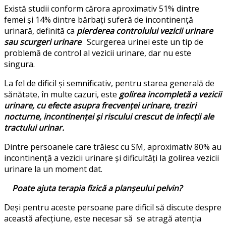
Există studii conform cărora aproximativ 51% dintre
femei și 14% dintre bărbați suferă de incontinență
urinară, definită ca
pierderea controlului vezicii urinare
sau scurgeri urinare
. Scurgerea urinei este un tip de
problemă de control al vezicii urinare, dar nu este
singura.
La fel de dificil și semnificativ, pentru starea generală de
sănătate, în multe cazuri, este
golirea incompletă a vezicii
urinare, cu efecte asupra
frecvenței urinare, treziri
nocturne, incontinenței și riscului crescut de infecții ale
tractului urinar.
Dintre persoanele care trăiesc cu SM, aproximativ 80% au
incontinență a vezicii urinare și dificultăți la golirea vezicii
urinare la un moment dat.
Poate ajuta terapia fizică a planșeului pelvin?
Deși pentru aceste persoane pare dificil să discute despre
această afecțiune, este necesar să se atragă atenția