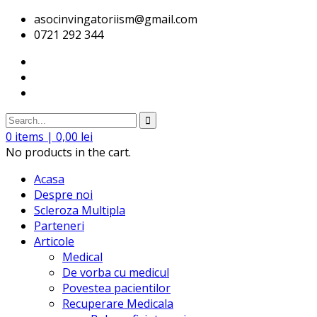
asocinvingatoriism@gmail.com
0721 292 344
0
items |
0,00
lei
No products in the cart.
Acasa
Despre noi
Scleroza Multipla
Parteneri
Articole
Medical
De vorba cu medicul
Povestea pacientilor
Recuperare Medicala