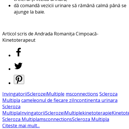
dă comandă vezicii urinare să rămână calmă până se
ajunge la baie.
Articol scris de Andrada Romanița Cimpoacă-
Kinetoterapeut
InvingatoriiSclerozeiMultiple
msconnections
Scleroza
Multipla
cameleonul de fiecare zi
Incontinenta urinara
Scleroza
Multipla
InvingatoriiSclerozeiMultiple
kinetoterapie
Kinetot
Scleroza Multipla
msconnections
Scleroza Multipla
Citeste mai mult...