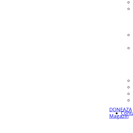
DONEAZA
Cont
Magazin