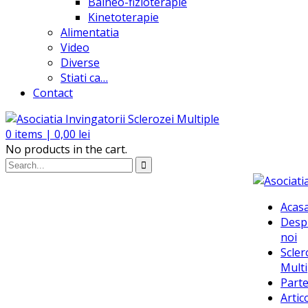
Balneo-fizioterapie
Kinetoterapie
Alimentatia
Video
Diverse
Stiati ca…
Contact
0
items |
0,00
lei
No products in the cart.
Acas
Desp
noi
Scler
Multi
Parte
Artic