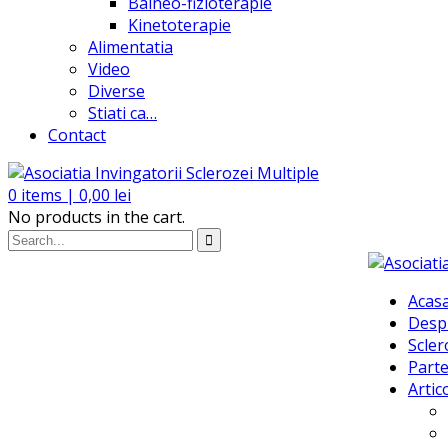
Balneo-fizioterapie
Kinetoterapie
Alimentatia
Video
Diverse
Stiati ca…
Contact
0
items |
0,00
lei
No products in the cart.
Acas
Desp
Scler
Parte
Artic