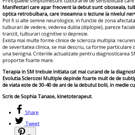
Principalele simptomesunt tulburarile de sensibilitate care s
Manifestari care apar frecvent la debut sunt: oboseala, tulbur
optica retrobulbara, care inseamna o leziune la nivelul nerv
Pot fi si alte semne neurologice, in functie de zona afectata,
tulburari de vedere, vederea dubla (diplopie), pareze faciale
tranzit, tulburari cognitive si depresie.
Exista mai multe forme clinice de scleroza multipla: recur
de severitatea clinica, se mai descriu, ca forme particulare 
una benigna. Criteriile actualizate pentru diagnosticarea SM
proportie foarte mare.
Terapia in SM trebuie initiata cat mai curand de la diagnosti
Evolutia Sclerozei Multiple depinde foarte mult de de subtip
de viata este de 30-40 de ani de la debutul bolii, in medie 
Scris de Sophia Tanase, kinetoterapeut.
Share
Tweet