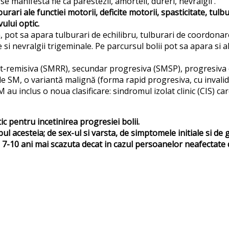
e manifesta fie ca parestezii, amorteli, dureri, nevralgii .
ari ale functiei motorii, deficite motorii, spasticitate, tulbur
ului optic.
 pot sa apara tulburari de echilibru, tulburari de coordonare, v
 si nevralgii trigeminale. Pe parcursul bolii pot sa apara si a
ent-remisiva (SMRR), secundar progresiva (SMSP), progresiva 
de SM, o variantă malignă (forma rapid progresiva, cu invalidi
 au inclus o noua clasificare: sindromul izolat clinic (CIS) 
c pentru incetinirea progresiei bolii.
ul acesteia; de sex-ul si varsta, de simptomele initiale si de
cu 7-10 ani mai scazuta decat in cazul persoanelor neafectate