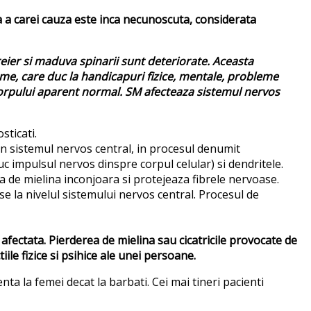
a a carei cauza este inca necunoscuta, considerata
reier si maduva spinarii sunt deteriorate. Aceasta
e, care duc la handicapuri fizice, mentale, probleme
 corpului aparent normal. SM afecteaza sistemul nervos
sticati.
din sistemul nervos central, in procesul denumit
uc impulsul nervos dinspre corpul celular) si dendritele.
aca de mielina inconjoara si protejeaza fibrele nervoase.
e la nivelul sistemului nervos central. Procesul de
afectata. Pierderea de mielina sau cicatricile provocate de
le fizice si psihice ale unei persoane.
ta la femei decat la barbati. Cei mai tineri pacienti