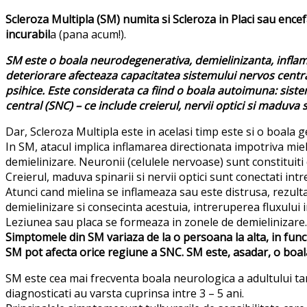
Scleroza Multipla (SM) numita si Scleroza in Placi sau ence
incurabil
a (pana acum!).
SM este o boala neurodegenerativa, demielinizanta, inflamat
deteriorare afecteaza capacitatea sistemului nervos centr
psihice. Este considerata ca fiind o boala autoimuna: sis
central (SNC) – ce include creierul, nervii optici si maduva s
Dar, Scleroza Multipla este in acelasi timp este si o boala 
In SM, atacul implica inflamarea directionata impotriva miel
demielinizare. Neuronii (celulele nervoase) sunt constituiti 
Creierul, maduva spinarii si nervii optici sunt conectati int
Atunci cand mielina se inflameaza sau este distrusa, rezulta
demielinizare si consecinta acestuia, intreruperea fluxului 
Leziunea sau placa se formeaza in zonele de demielinizare.
Simptomele din SM variaza de la o persoana la alta, in funct
SM pot afecta orice regiune a SNC. SM este, asadar, o boala 
SM este cea mai frecventa boala neurologica a adultului tanar
diagnosticati au varsta cuprinsa intre 3 – 5 ani.