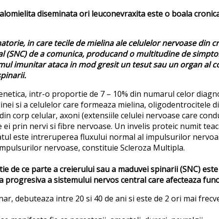
falomielita diseminata ori leuconevraxita este o boala cronic
orie, in care tecile de mielina ale celulelor nervoase din c
al (SNC) de a comunica, producand o multitudine de simptom
temul imunitar ataca in mod gresit un tesut sau un organ al
pinarii.
genetica, intr-o proportie de 7 – 10% din numarul celor diagno
inei si a celulelor care formeaza mielina, oligodentrocitele 
din corp celular, axoni (extensiile celulei nervoase care cond
re ei prin nervi si fibre nervoase. Un invelis proteic numit te
tul este intreruperea fluxului normal al impulsurilor nervoas
impulsurilor nervoase, constituie Scleroza Multipla.
ie de ce parte a creierului sau a maduvei spinarii (SNC) este 
progresiva a sistemului nervos central care afecteaza functii
, debuteaza intre 20 si 40 de ani si este de 2 ori mai frecven