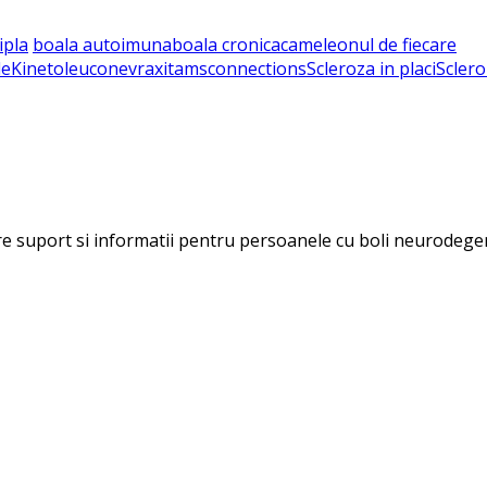
ipla
boala autoimuna
boala cronica
cameleonul de fiecare
le
Kineto
leuconevraxita
msconnections
Scleroza in placi
Sclero
ere suport si informatii pentru persoanele cu boli neurodegen