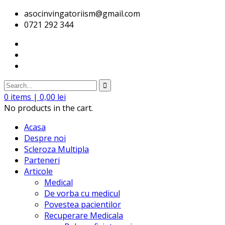
asocinvingatoriism@gmail.com
0721 292 344
0
items |
0,00
lei
No products in the cart.
Acasa
Despre noi
Scleroza Multipla
Parteneri
Articole
Medical
De vorba cu medicul
Povestea pacientilor
Recuperare Medicala