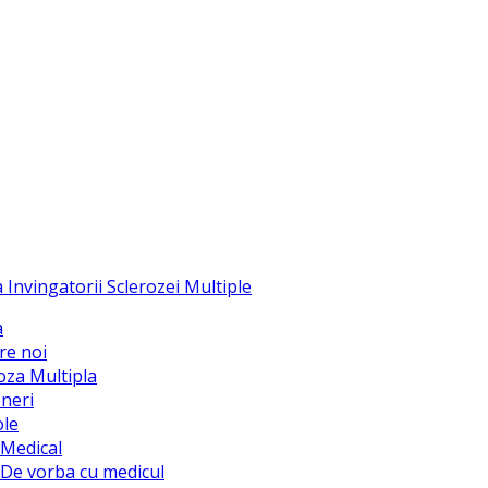
a
re noi
oza Multipla
neri
ole
Medical
De vorba cu medicul