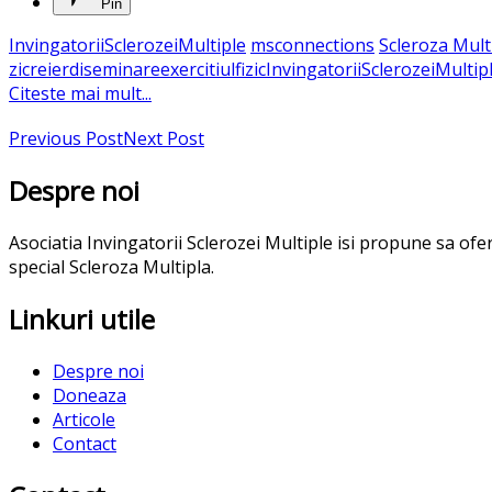
Pin
InvingatoriiSclerozeiMultiple
msconnections
Scleroza Mult
zi
creier
diseminare
exercitiulfizic
InvingatoriiSclerozeiMultip
Citeste mai mult...
Previous Post
Next Post
Despre noi
Asociatia Invingatorii Sclerozei Multiple isi propune sa of
special Scleroza Multipla.
Linkuri utile
Despre noi
Doneaza
Articole
Contact