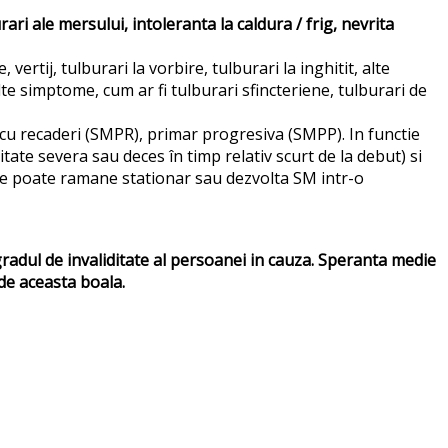
ari ale mersului, intoleranta la caldura / frig, nevrita
ertij, tulburari la vorbire, tulburari la inghitit, alte
lte simptome, cum ar fi tulburari sfincteriene, tulburari de
cu recaderi (SMPR), primar progresiva (SMPP). In functie
tate severa sau deces în timp relativ scurt de la debut) si
care poate ramane stationar sau dezvolta SM intr-o
 gradul de invaliditate al persoanei in cauza. Speranta medie
 de aceasta boala.