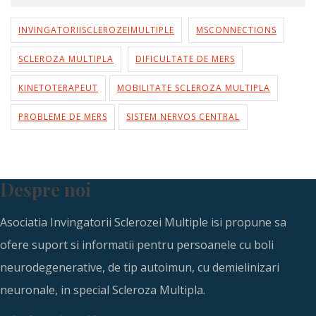
INVINGATORIISCLEROZEIMULTIPLE
MSCONNECTIONS
SCLEROZA MULTIPLA
DIFICULTATE DE MERS
KINETOTERAPEUT
MOBILITATE SCLEROZA MULTIPLA
PROBLEME DE MERS
SISTEM NERVOS CENTRAL
Despre noi
Asociatia Invingatorii Sclerozei Multiple isi propune sa
ofere suport si informatii pentru persoanele cu boli
neurodegenerative, de tip autoimun, cu demielinizari
neuronale, in special Scleroza Multipla.