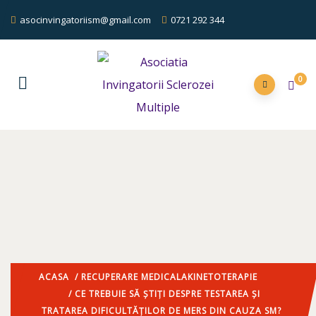
asocinvingatoriism@gmail.com
0721 292 344
0
ACASA
/
RECUPERARE MEDICALA
KINETOTERAPIE
/ CE TREBUIE SĂ ȘTIȚI DESPRE TESTAREA ȘI
TRATAREA DIFICULTĂȚILOR DE MERS DIN CAUZA SM?