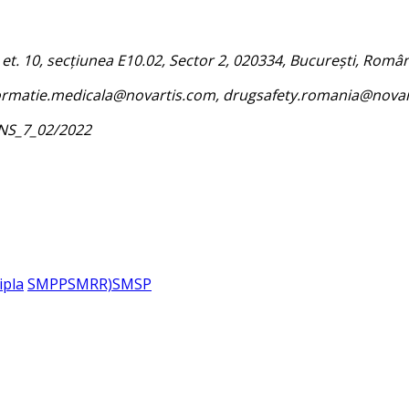
 et. 10, secțiunea E10.02, Sector 2, 020334, București, Român
informatie.medicala@novartis.com, drugsafety.romania@nova
ONS_7_02/2022
ipla
SMPP
SMRR)
SMSP