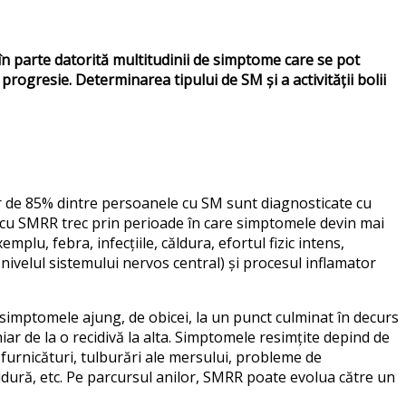
 în parte datorită multitudinii de simptome care
se pot
 progresie. Determinarea tipului de SM și a activității bolii
r de 85% dintre persoanele cu SM sunt diagnosticate cu
ele cu SMRR trec prin perioade în care simptomele devin mai
mplu, febra, infecțiile, căldura, efortul fizic intens,
 nivelul sistemului nervos central) și procesul inflamator
simptomele ajung, de obicei, la un punct culminat în decurs
hiar de la o recidivă la alta. Simptomele resimțite depind de
i furnicături, tulburări ale mersului, probleme de
căldură, etc. Pe parcursul anilor, SMRR poate evolua către un