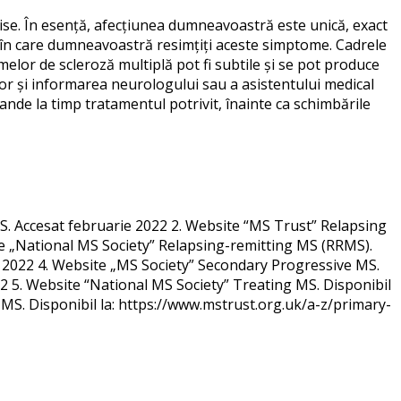
ise. În esență, afecțiunea dumneavoastră este unică, exact
l în care dumneavoastră resimțiți aceste simptome. Cadrele
elor de scleroză multiplă pot fi subtile și se pot produce
or și informarea neurologului sau a asistentului medical
ande la timp tratamentul potrivit, înainte ca schimbările
S. Accesat februarie 2022 2. Website “MS Trust” Relapsing
te „National MS Society” Relapsing-remitting MS (RRMS).
 2022 4. Website „MS Society” Secondary Progressive MS.
 5. Website “National MS Society” Treating MS. Disponibil
MS. Disponibil la: https://www.mstrust.org.uk/a-z/primary-