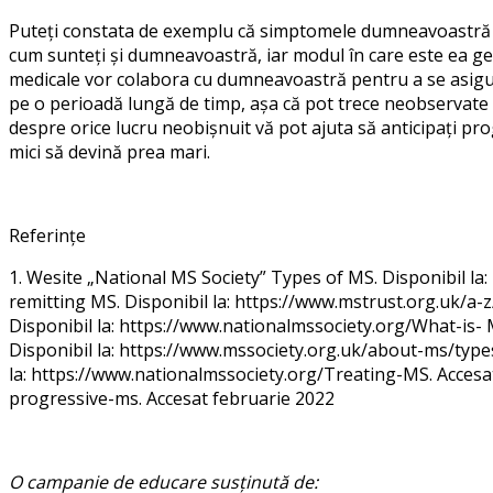
Puteți constata de exemplu că simptomele dumneavoastră nu 
cum sunteți și dumneavoastră, iar modul în care este ea ge
medicale vor colabora cu dumneavoastră pentru a se asigura 
pe o perioadă lungă de timp, așa că pot trece neobservate 
despre orice lucru neobișnuit vă pot ajuta să anticipați pr
mici să devină prea mari.
Referințe
1. Wesite „National MS Society” Types of MS. Disponibil l
remitting MS. Disponibil la: https://www.mstrust.org.uk/a-
Disponibil la: https://www.nationalmssociety.org/What-is
Disponibil la: https://www.mssociety.org.uk/about-ms/type
la: https://www.nationalmssociety.org/Treating-MS. Accesa
progressive-ms. Accesat februarie 2022
O campanie de educare susținută de: