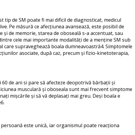
t tip de SM poate fi mai dificil de diagnosticat, medicul
ve. Pe măsură ce afecțiunea avansează, este posibil de
are și de memorie, starea de oboseală s-a accentuat, sau
a dintre cele mai importante modalități de a menține SM sub
medical care supraveghează boala dumneavoastră4. Simptomele
țiunilor asociate, după caz, precum și fizio-kinetoterapia,
 60 de ani si pare să afecteze deopotrivă bărbații și
lăbiciunea musculară şi oboseala sunt mai frecvent simptome
ați mișcările și să vă deplasați mai greu. Deși boala e
e6.
e persoană este unică, iar organismul poate reacționa