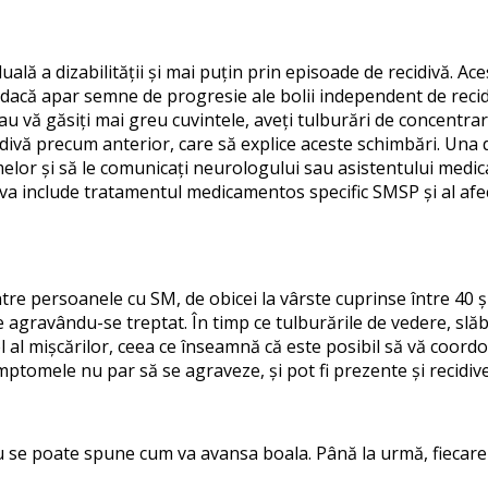
lă a dizabilității și mai puțin prin episoade de recidivă. Aces
că apar semne de progresie ale bolii independent de recidi
au vă găsiți mai greu cuvintele, aveți tulburări de concentr
ecidivă precum anterior, care să explice aceste schimbări. Un
ptomelor și să le comunicați neurologului sau asistentului 
 va include tratamentul medicamentos specific SMSP și al afec
re persoanele cu SM, de obicei la vârste cuprinse între 40 și
e agravându-se treptat. În timp ce tulburările de vedere, s
 al mișcărilor, ceea ce înseamnă că este posibil să vă coordon
mptomele nu par să se agraveze, și pot fi prezente și recidiv
nu se poate spune cum va avansa boala. Până la urmă, fiecar