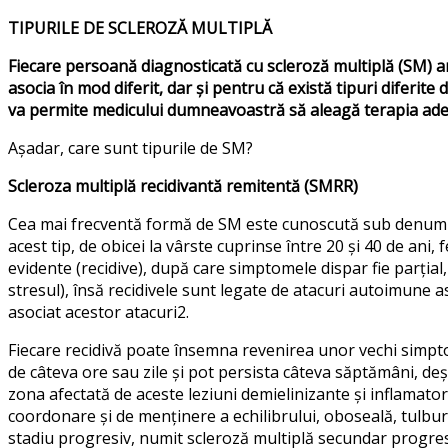
TIPURILE DE SCLEROZĂ MULTIPLĂ
Fiecare persoană diagnosticată cu scleroză multiplă (SM) ar
asocia în mod diferit, dar și pentru că există tipuri diferite
va permite medicului dumneavoastră să aleagă terapia ade
Așadar, care sunt tipurile de SM?
Scleroza multiplă recidivantă remitentă (SMRR)
Cea mai frecventă formă de SM este cunoscută sub denumire
acest tip, de obicei la vârste cuprinse între 20 și 40 de an
evidente (recidive), după care simptomele dispar fie parțial, 
stresul), însă recidivele sunt legate de atacuri autoimune as
asociat acestor atacuri2.
Fiecare recidivă poate însemna revenirea unor vechi simpto
de câteva ore sau zile și pot persista câteva săptămâni, deși
zona afectată de aceste leziuni demielinizante și inflamatori
coordonare și de menținere a echilibrului, oboseală, tulbură
stadiu progresiv, numit scleroză multiplă secundar progre