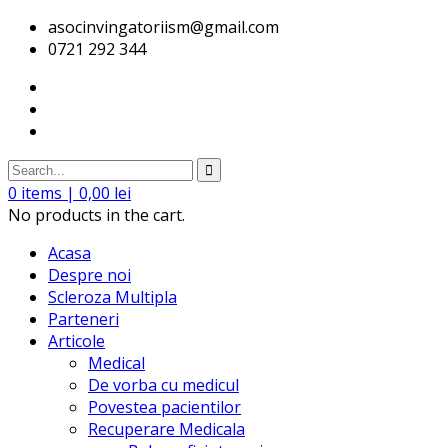
asocinvingatoriism@gmail.com
0721 292 344
0
items |
0,00
lei
No products in the cart.
Acasa
Despre noi
Scleroza Multipla
Parteneri
Articole
Medical
De vorba cu medicul
Povestea pacientilor
Recuperare Medicala