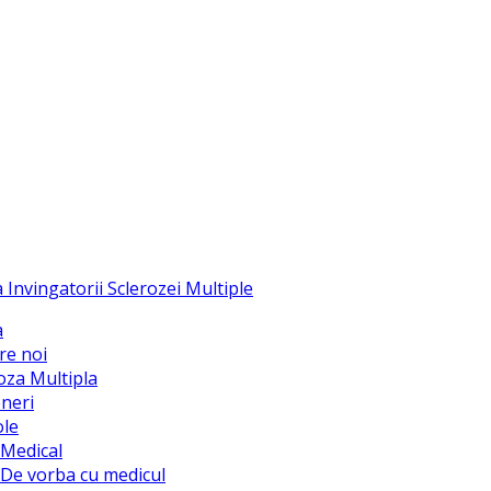
a
re noi
oza Multipla
neri
ole
Medical
De vorba cu medicul