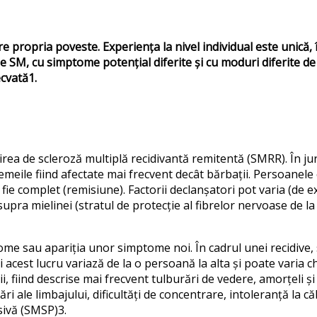
e propria poveste. Experiența la nivel individual este unică,
 de SM, cu simptome potențial diferite și cu moduri diferite de
cvată1.
a de scleroză multiplă recidivantă remitentă (SMRR). În ju
i, femeile fiind afectate mai frecvent decât bărbații. Persoan
fie complet (remisiune). Factorii declanșatori pot varia (de exe
upra mielinei (stratul de protecție al fibrelor nervoase de la
me sau apariția unor simptome noi. În cadrul unei recidive, 
 acest lucru variază de la o persoană la alta și poate varia c
i, fiind descrise mai frecvent tulburări de vedere, amorțeli ș
ri ale limbajului, dificultăți de concentrare, intoleranță la 
sivă (SMSP)3.