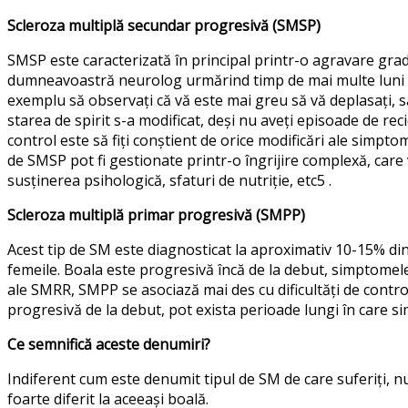
Scleroza multiplă secundar progresivă (SMSP)
SMSP este caracterizată în principal printr-o agravare gradua
dumneavoastră neurolog urmărind timp de mai multe luni da
exemplu să observați că vă este mai greu să vă deplasați, s
starea de spirit s-a modificat, deși nu aveți episoade de r
control este să fiți conștient de orice modificări ale sim
de SMSP pot fi gestionate printr-o îngrijire complexă, care
susținerea psihologică, sfaturi de nutriție, etc5 .
Scleroza multiplă primar progresivă (SMPP)
Acest tip de SM este diagnosticat la aproximativ 10-15% dint
femeile. Boala este progresivă încă de la debut, simptomel
ale SMRR, SMPP se asociază mai des cu dificultăți de control
progresivă de la debut, pot exista perioade lungi în care si
Ce semnifică aceste denumiri?
Indiferent cum este denumit tipul de SM de care suferiți, 
foarte diferit la aceeași boală.