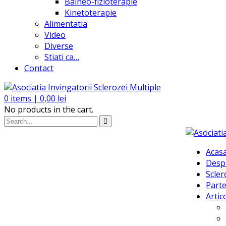
Balneo-fizioterapie
Kinetoterapie
Alimentatia
Video
Diverse
Stiati ca…
Contact
0
items |
0,00
lei
No products in the cart.
Acas
Desp
Scler
Parte
Artic