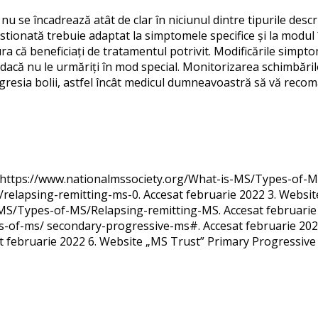
se încadrează atât de clar în niciunul dintre tipurile descr
stionată trebuie adaptat la simptomele specifice și la modu
că beneficiați de tratamentul potrivit. Modificările simptom
dacă nu le urmăriți în mod special. Monitorizarea schimbăril
ogresia bolii, astfel încât medicul dumneavoastră să vă recom
a: https://www.nationalmssociety.org/What-is-MS/Types-of-M
z/relapsing-remitting-ms-0. Accesat februarie 2022 3. Websi
- MS/Types-of-MS/Relapsing-remitting-MS. Accesat februarie
s-of-ms/ secondary-progressive-ms#. Accesat februarie 2022
t februarie 2022 6. Website „MS Trust” Primary Progressive 