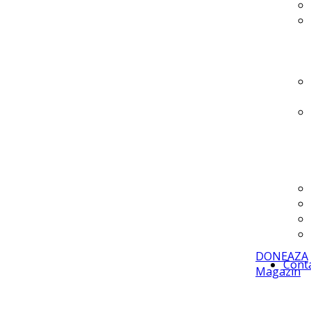
DONEAZA
Cont
Magazin