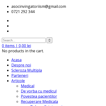
asocinvingatoriism@gmail.com
0721 292 344
0
items |
0,00
lei
No products in the cart.
Acasa
Despre noi
Scleroza Multipla
Parteneri
Articole
Medical
De vorba cu medicul
Povestea pacientilor
Recuperare Medicala