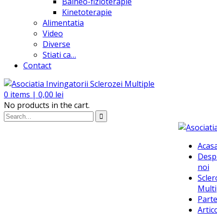
Balneo-fizioterapie
Kinetoterapie
Alimentatia
Video
Diverse
Stiati ca…
Contact
0
items |
0,00
lei
No products in the cart.
Acas
Desp
noi
Scler
Multi
Parte
Artic