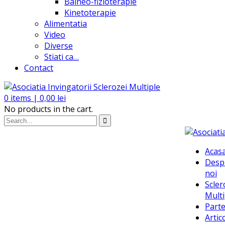
Balneo-fizioterapie
Kinetoterapie
Alimentatia
Video
Diverse
Stiati ca…
Contact
0
items |
0,00
lei
No products in the cart.
Acas
Desp
noi
Scler
Multi
Parte
Artic