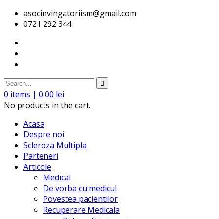
asocinvingatoriism@gmail.com
0721 292 344
0
items |
0,00
lei
No products in the cart.
Acasa
Despre noi
Scleroza Multipla
Parteneri
Articole
Medical
De vorba cu medicul
Povestea pacientilor
Recuperare Medicala