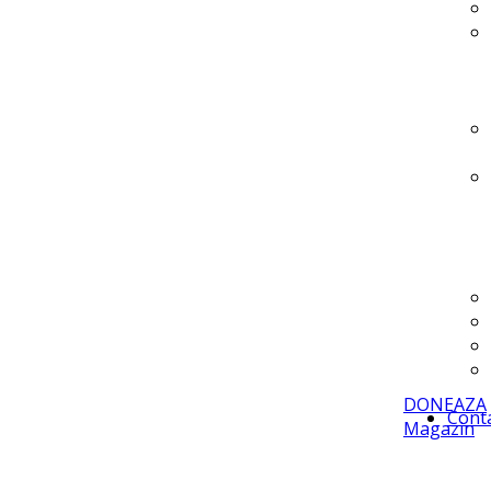
DONEAZA
Cont
Magazin