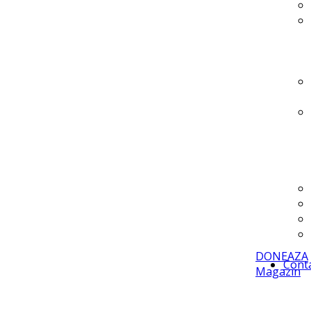
DONEAZA
Cont
Magazin