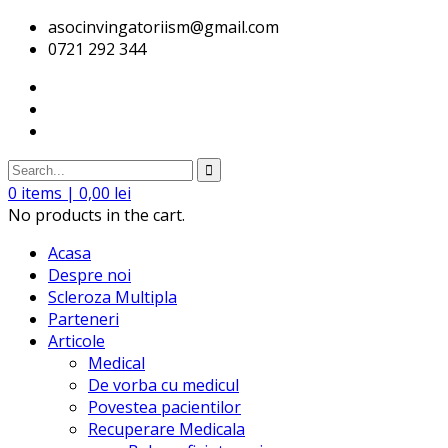
asocinvingatoriism@gmail.com
0721 292 344
0
items |
0,00
lei
No products in the cart.
Acasa
Despre noi
Scleroza Multipla
Parteneri
Articole
Medical
De vorba cu medicul
Povestea pacientilor
Recuperare Medicala