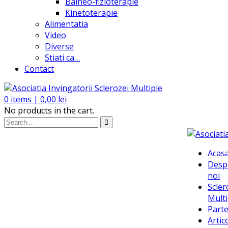
Balneo-fizioterapie
Kinetoterapie
Alimentatia
Video
Diverse
Stiati ca…
Contact
0
items |
0,00
lei
No products in the cart.
Acas
Desp
noi
Scler
Multi
Parte
Artic