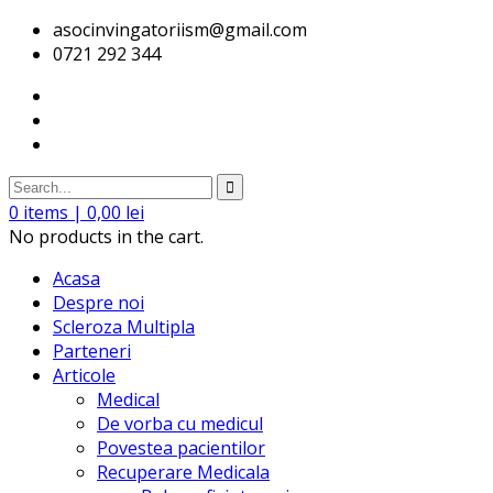
asocinvingatoriism@gmail.com
0721 292 344
0
items |
0,00
lei
No products in the cart.
Acasa
Despre noi
Scleroza Multipla
Parteneri
Articole
Medical
De vorba cu medicul
Povestea pacientilor
Recuperare Medicala