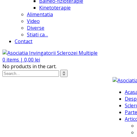
Balneo-fizioterapie
Kinetoterapie
Alimentatia
Video
Diverse
Stiati ca…
Contact
0
items |
0,00
lei
No products in the cart.
Acas
Desp
Scler
Parte
Artic