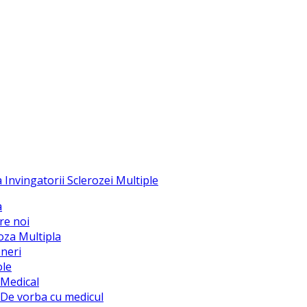
a
re noi
oza Multipla
neri
ole
Medical
De vorba cu medicul