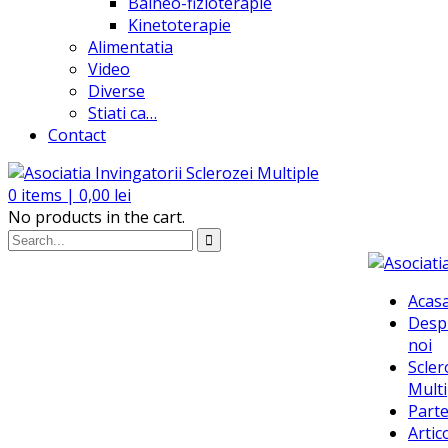
Balneo-fizioterapie
Kinetoterapie
Alimentatia
Video
Diverse
Stiati ca…
Contact
0
items |
0,00
lei
No products in the cart.
Acas
Desp
noi
Scler
Multi
Parte
Artic