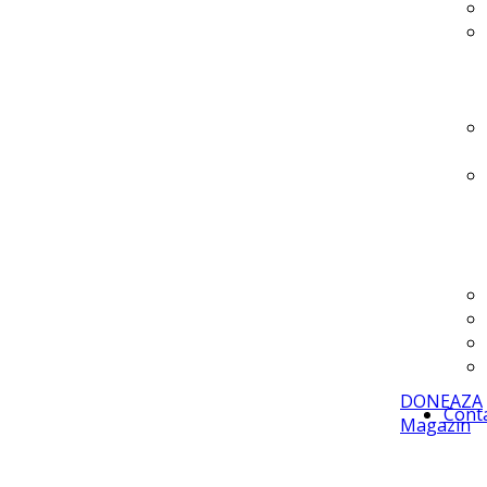
DONEAZA
Cont
Magazin