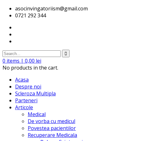
asocinvingatoriism@gmail.com
0721 292 344
0
items |
0,00
lei
No products in the cart.
Acasa
Despre noi
Scleroza Multipla
Parteneri
Articole
Medical
De vorba cu medicul
Povestea pacientilor
Recuperare Medicala