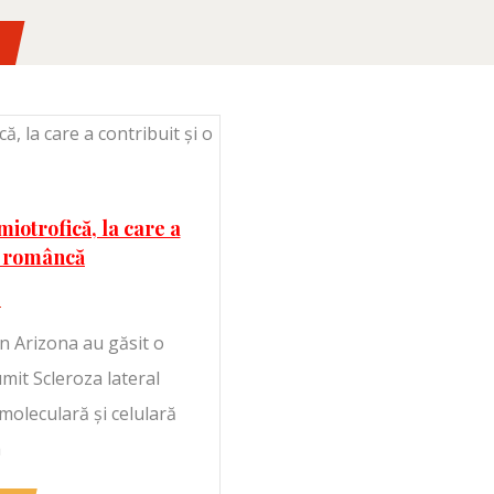
iotrofică, la care a
re româncă
1
in Arizona au găsit o
mit Scleroza lateral
moleculară și celulară
a