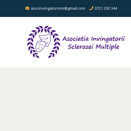
asocinvingatoriism@gmail.com
0721 292 344