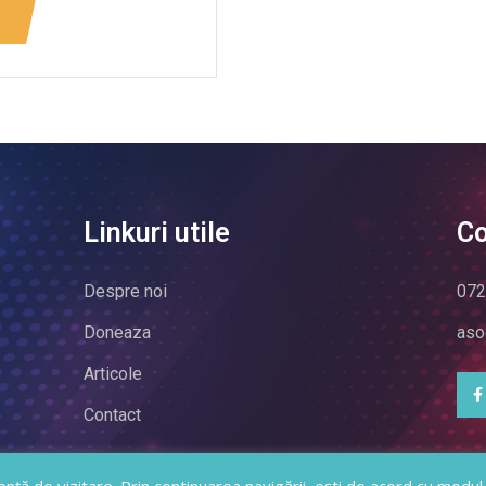
Linkuri utile
Co
Despre noi
072
Doneaza
aso
Articole
Contact
20 - 2025 | All rights reserved. Asociatia Invingatorii Scler