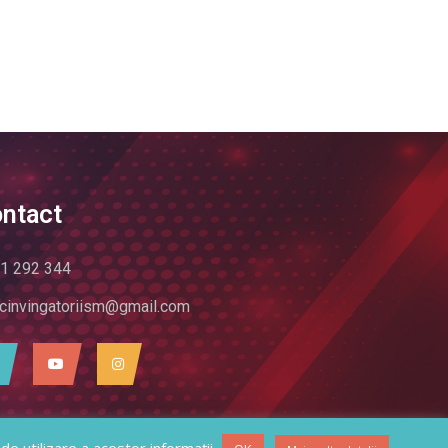
ntact
1 292 344
cinvingatoriism@gmail.com
ozei Multiple