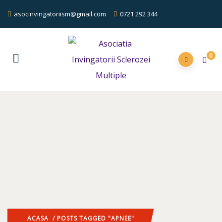
asocinvingatoriism@gmail.com
0721 292 344
0
ACASA
/ POSTS TAGGED "APNEE"