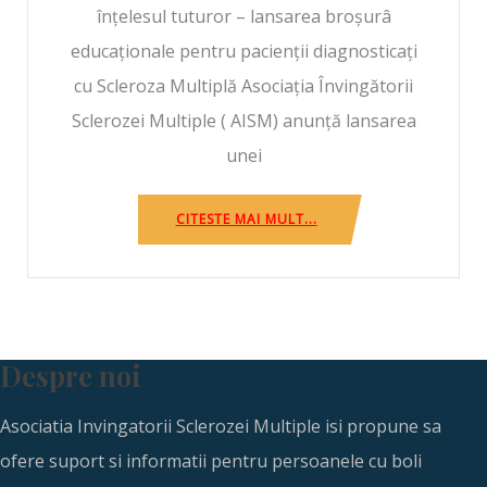
înțelesul tuturor – lansarea broșurâ
educaționale pentru pacienții diagnosticați
cu Scleroza Multiplă Asociația Învingătorii
Sclerozei Multiple ( AISM) anunță lansarea
unei
CITESTE MAI MULT...
Despre noi
Asociatia Invingatorii Sclerozei Multiple isi propune sa
ofere suport si informatii pentru persoanele cu boli