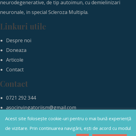
neurodegenerative, de tip autoimun, cu demielinizari
neuronale, in special Scleroza Multipla.
Linkuri utile
Despre noi
Doneaza
Articole
Contact
Contact
0721 292 344
asocinvingatoriism@gmail.com
Acest site folosește cookie-uri pentru o mai bună experiență
Copyright 2020 - 2025 | All rights
de vizitare. Prin continuarea navigării, ești de acord cu modul