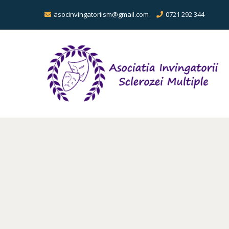
asocinvingatoriism@gmail.com
0721 292 344