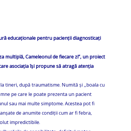
urâ educaționale pentru pacienții diagnosticați
za multiplă, Cameleonul de fiecare zi”, un proiect
are asociația își propune să atragă atenția
la tineri, după traumatisme. Numită și ,,boala cu
semne pe care le poate prezenta un pacient
-unul sau mai multe simptome. Acestea pot fi
lanșate de anumite condiții cum ar fi febra,
olut impredictibile.