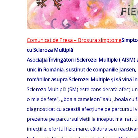
Comunicat de Presa – Brosura simptome
Simptom
cu Scleroza Multiplă
Asociația Învingătorii Sclerozei Multiple ( AISM)
unic in România, susținut de companiile Jansen, 
românilor asupra Sclerozei Multiple și să vină în 
Scleroza Multiplă (SM) este considerată afecțiun
o mie de fețe”, ,,boala cameleon” sau ,,boala c
diagnosticat cu această afecțiune pe parcursul v
prezente pe parcursul vieții la început mai rar, u
infecțiile, efortul fizic mare, căldura sau reactiv