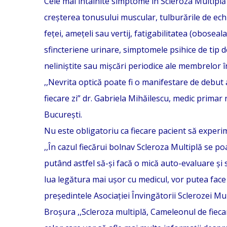
Cele mai întâlnite simptome în Scleroza Multiplă s
creșterea tonusului muscular, tulburările de echil
feței, amețeli sau vertij, fatigabilitatea (oboseala 
sfincteriene urinare, simptomele psihice de tip 
neliniștite sau mișcări periodice ale membrelor
,,Nevrita optică poate fi o manifestare de debut 
fiecare zi” dr. Gabriela Mihăilescu, medic primar 
București.
Nu este obligatoriu ca fiecare pacient să experim
,,În cazul fiecărui bolnav Scleroza Multiplă se po
putând astfel să-și facă o mică auto-evaluare și 
lua legătura mai ușor cu medicul, vor putea face
președintele Asociației Învingătorii Sclerozei Mul
Broșura ,,Scleroza multiplă, Cameleonul de fiecare