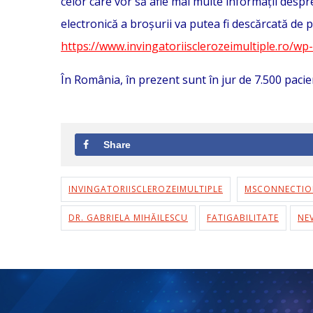
celor care vor să afle mai multe informații despre
electronică a broșurii va putea fi descărcată de pe
https://www.invingatoriisclerozeimultiple.ro/
În România, în prezent sunt în jur de 7.500 pacien
Share
INVINGATORIISCLEROZEIMULTIPLE
MSCONNECTIO
DR. GABRIELA MIHĂILESCU
FATIGABILITATE
NE