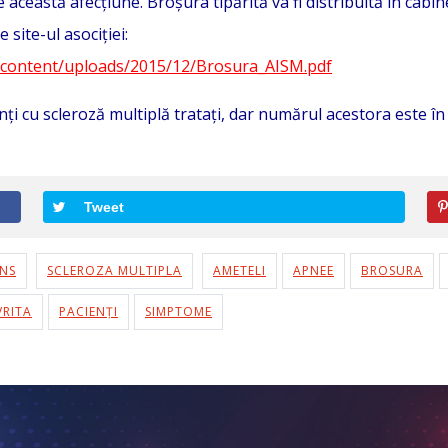
 această afecțiune. Broșura tipărită va fi distribuită în cabi
 site-ul asociției:
wp-content/uploads/2015/12/Brosura_AISM.pdf
ți cu scleroză multiplă trataţi, dar numărul acestora este în 
Tweet
NS
SCLEROZA MULTIPLA
AMETELI
APNEE
BROSURA
VRITA
PACIENȚI
SIMPTOME