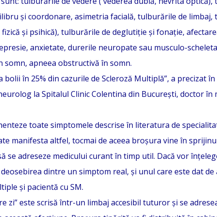
unt: tulburările de vedere ( vederea dublă, nevrita optică), tu
ibru și coordonare, asimetria facială, tulburările de limbaj, t
fizică și psihică), tulburările de deglutiție și fonație, afectare
depresie, anxietate, durerile neuropate sau musculo-scheletal
 în somn, apneea obstructivă în somn.
a bolii în 25% din cazurile de Scleroză Multiplă”, a precizat 
neurolog la Spitalul Clinic Colentina din București, doctor în
enteze toate simptomele descrise în literatura de specialita
ate manifesta altfel, tocmai de aceea broșura vine în sprijinul
să se adreseze medicului curant în timp util. Dacă vor înțele
 deosebirea dintre un simptom real, și unul care este dat de 
tiple și pacientă cu SM.
 zi” este scrisă într-un limbaj accesibil tuturor și se adresea