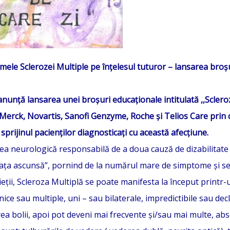
ele Sclerozei Multiple pe înțelesul tuturor – lansarea broș
 anunță lansarea unei broșuri educaționale intitulată ,,Sclero
Merck, Novartis, Sanofi Genzyme, Roche și Telios Care prin c
sprijinul pacienților diagnosticați cu această afecțiune.
ea neurologică responsabilă de a doua cauză de dizabilitate 
u fața ascunsă”, pornind de la numărul mare de simptome și 
ieții, Scleroza Multiplă se poate manifesta la început printr
nice sau multiple, uni – sau bilaterale, impredictibile sau dec
area bolii, apoi pot deveni mai frecvente și/sau mai multe, abs