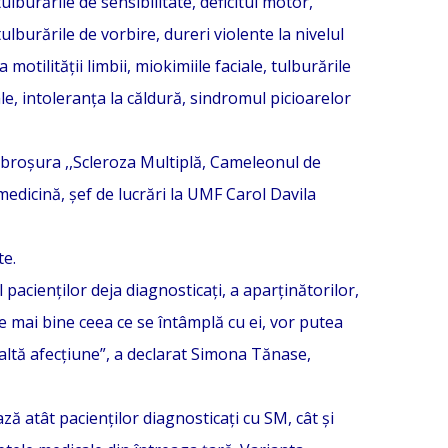
lburările de sensibilitate, deficitul motor,
ulburările de vorbire, dureri violente la nivelul
a motilității limbii, miokimiile faciale, tulburările
e, intoleranța la căldură, sindromul picioarelor
în broșura ,,Scleroza Multiplă, Cameleonul de
 medicină, șef de lucrări la UMF Carol Davila
te.
 pacienților deja diagnosticați, a aparținătorilor,
ge mai bine ceea ce se întâmplă cu ei, vor putea
altă afecțiune”, a declarat Simona Tănase,
ză atât pacienților diagnosticați cu SM, cât și