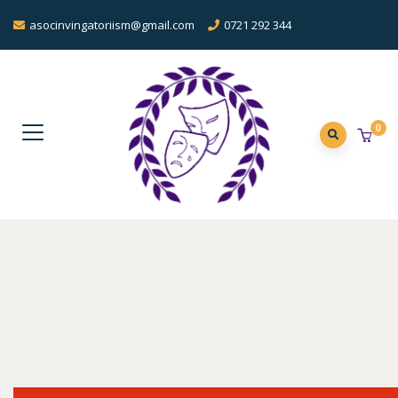
asocinvingatoriism@gmail.com
0721 292 344
0