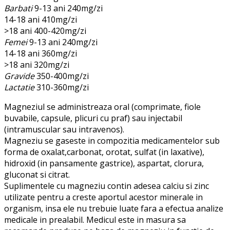
Barbati
9-13 ani 240mg/zi
14-18 ani 410mg/zi
>18 ani 400-420mg/zi
Femei
9-13 ani 240mg/zi
14-18 ani 360mg/zi
>18 ani 320mg/zi
Gravide
350-400mg/zi
Lactatie
310-360mg/zi
Magneziul se administreaza oral (comprimate, fiole
buvabile, capsule, plicuri cu praf) sau injectabil
(intramuscular sau intravenos).
Magneziu se gaseste in compozitia medicamentelor sub
forma de oxalat,carbonat, orotat, sulfat (in laxative),
hidroxid (in pansamente gastrice), aspartat, clorura,
gluconat si citrat.
Suplimentele cu magneziu contin adesea calciu si zinc
utilizate pentru a creste aportul acestor minerale in
organism, insa ele nu trebuie luate fara a efectua analize
medicale in prealabil. Medicul este in masura sa