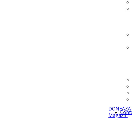
DONEAZA
Cont
Magazin