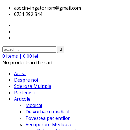
asocinvingatoriism@gmail.com
0721 292 344
0
items |
0,00
lei
No products in the cart.
Acasa
Despre noi
Scleroza Multipla
Parteneri
Articole
Medical
De vorba cu medicul
Povestea pacientilor
Recuperare Medicala