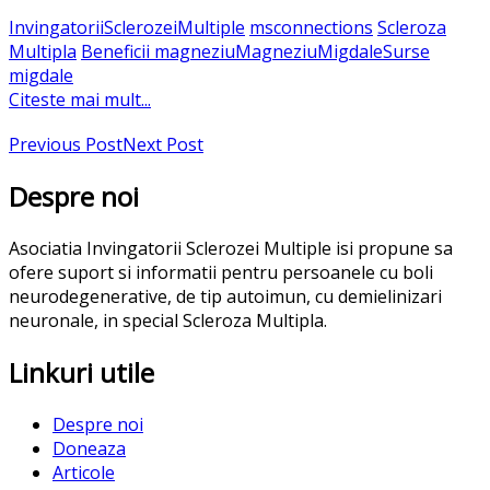
InvingatoriiSclerozeiMultiple
msconnections
Scleroza
Multipla
Beneficii magneziu
Magneziu
Migdale
Surse
migdale
Citeste mai mult...
Previous Post
Next Post
Despre noi
Asociatia Invingatorii Sclerozei Multiple isi propune sa
ofere suport si informatii pentru persoanele cu boli
neurodegenerative, de tip autoimun, cu demielinizari
neuronale, in special Scleroza Multipla.
Linkuri utile
Despre noi
Doneaza
Articole