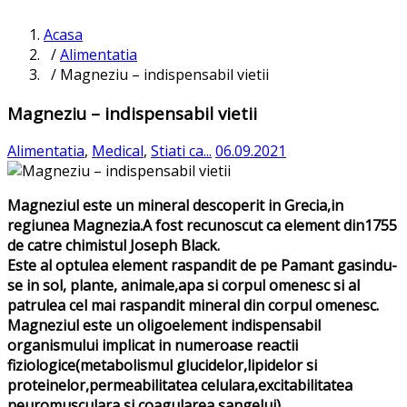
Acasa
/
Alimentatia
/ Magneziu – indispensabil vietii
Magneziu – indispensabil vietii
Alimentatia
,
Medical
,
Stiati ca...
06.09.2021
Magneziul este un mineral descoperit in Grecia,in
regiunea Magnezia.A fost recunoscut ca element din1755
de catre chimistul Joseph Black.
Este al optulea element raspandit de pe Pamant gasindu-
se in sol, plante, animale,apa si corpul omenesc si al
patrulea cel mai raspandit mineral din corpul omenesc.
Magneziul este un oligoelement indispensabil
organismului implicat in numeroase reactii
fiziologice(metabolismul glucidelor,lipidelor si
proteinelor,permeabilitatea celulara,excitabilitatea
neuromusculara si coagularea sangelui).