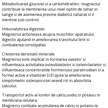
Metabolizarea glucozei si a carbohidratilor, magneziul
contribuie la mentinerea unui nivel optim de zahar in
sange si de asemenea previne diabetul zaharat si il
mentine sub control.
Imbunatatirea digestiei:
Magneziul actioneaza asupra muschilor aparatului
digestiv ajutand in ameliorarea tranzitului lent si
combaterea constipatiei.
Cresterea densitatii minerale:
Magneziul este implicat in formarea oaselor si
influenteaza activitatea osteoblastelor si osteoclastelor si
influenteaza concentratiile hormonului paratiroidian si a
formei active a vitaminei D.El ajuta la ameliorarea
simptomelor osteoporozei avand rol in absorbtia
calciului.
Transportul activ al ionilor de calciu,sodiu si potasiu in
membrana celulara:
Magneziu combate acumularea de calciu si potasiu la