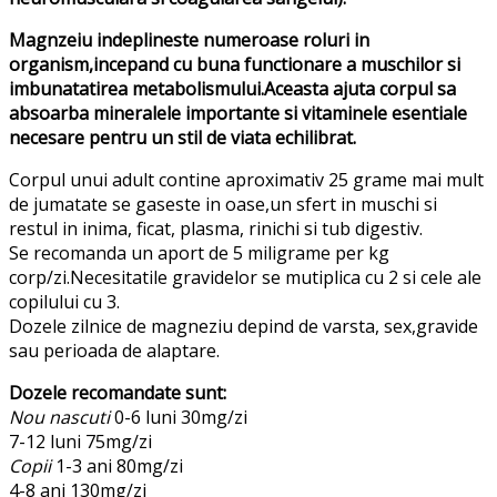
Magnzeiu indeplineste numeroase roluri in
organism,incepand cu buna functionare a muschilor si
imbunatatirea metabolismului.Aceasta ajuta corpul sa
absoarba mineralele importante si vitaminele esentiale
necesare pentru un stil de viata echilibrat.
Corpul unui adult contine aproximativ 25 grame mai mult
de jumatate se gaseste in oase,un sfert in muschi si
restul in inima, ficat, plasma, rinichi si tub digestiv.
Se recomanda un aport de 5 miligrame per kg
corp/zi.Necesitatile gravidelor se mutiplica cu 2 si cele ale
copilului cu 3.
Dozele zilnice de magneziu depind de varsta, sex,gravide
sau perioada de alaptare.
Dozele recomandate sunt:
Nou nascuti
0-6 luni 30mg/zi
7-12 luni 75mg/zi
Copii
1-3 ani 80mg/zi
4-8 ani 130mg/zi