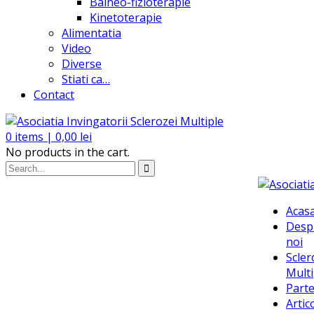
Balneo-fizioterapie
Kinetoterapie
Alimentatia
Video
Diverse
Stiati ca…
Contact
0
items |
0,00
lei
No products in the cart.
Acas
Desp
noi
Scler
Multi
Parte
Artic