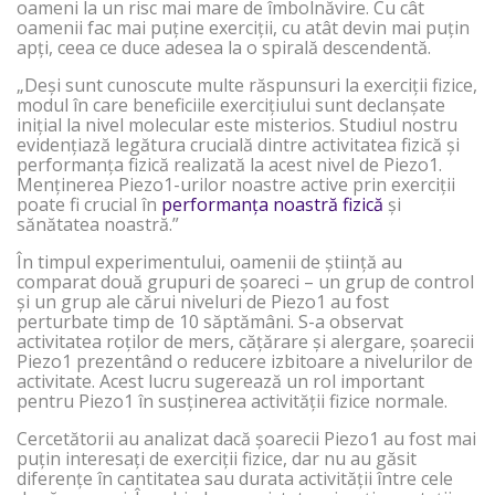
oameni la un risc mai mare de îmbolnăvire. Cu cât
oamenii fac mai puține exerciții, cu atât devin mai puțin
apți, ceea ce duce adesea la o spirală descendentă.
„Deși sunt cunoscute multe răspunsuri la exerciții fizice,
modul în care beneficiile exercițiului sunt declanșate
inițial la nivel molecular este misterios. Studiul nostru
evidențiază legătura crucială dintre activitatea fizică și
performanța fizică realizată la acest nivel de Piezo1.
Menținerea Piezo1-urilor noastre active prin exerciții
poate fi crucial în
performanța noastră fizică
și
sănătatea noastră.”
În timpul experimentului, oamenii de știință au
comparat două grupuri de șoareci – un grup de control
și un grup ale cărui niveluri de Piezo1 au fost
perturbate timp de 10 săptămâni. S-a observat
activitatea roților de mers, cățărare și alergare, șoarecii
Piezo1 prezentând o reducere izbitoare a nivelurilor de
activitate. Acest lucru sugerează un rol important
pentru Piezo1 în susținerea activității fizice normale.
Cercetătorii au analizat dacă șoarecii Piezo1 au fost mai
puțin interesați de exerciții fizice, dar nu au găsit
diferențe în cantitatea sau durata activității între cele