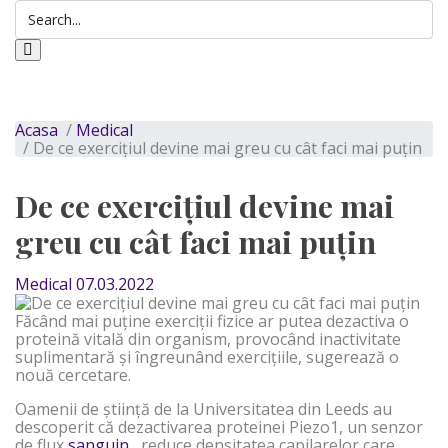
Acasa
/
Medical
/ De ce exercițiul devine mai greu cu cât faci mai puțin
De ce exercițiul devine mai
greu cu cât faci mai puțin
Medical
07.03.2022
Făcând mai puține exerciții fizice ar putea dezactiva o
proteină vitală din organism, provocând inactivitate
suplimentară și îngreunând exercițiile, sugerează o
nouă cercetare.
Oamenii de știință de la Universitatea din Leeds au
descoperit că dezactivarea proteinei Piezo1, un senzor
de flux
sanguin
, reduce densitatea capilarelor care