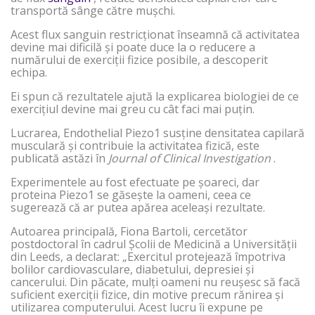
transportă sânge către mușchi.
Acest flux sanguin restricționat înseamnă că activitatea
devine mai dificilă și poate duce la o reducere a
numărului de exerciții fizice posibile, a descoperit
echipa.
Ei spun că rezultatele ajută la explicarea biologiei de ce
exercițiul devine mai greu cu cât faci mai puțin.
Lucrarea, Endothelial Piezo1 susține densitatea capilară
musculară și contribuie la activitatea fizică, este
publicată astăzi în
Journal of Clinical Investigation
.
Experimentele au fost efectuate pe șoareci, dar
proteina Piezo1 se găsește la oameni, ceea ce
sugerează că ar putea apărea aceleași rezultate.
Autoarea principală, Fiona Bartoli, cercetător
postdoctoral în cadrul Școlii de Medicină a Universității
din Leeds, a declarat: „Exercitul protejează împotriva
bolilor cardiovasculare, diabetului, depresiei și
cancerului. Din păcate, mulți oameni nu reușesc să facă
suficient exerciții fizice, din motive precum rănirea și
utilizarea computerului. Acest lucru îi expune pe