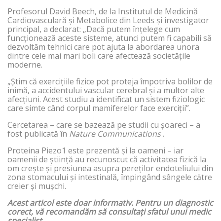
Profesorul David Beech, de la Institutul de Medicină
Cardiovasculară și Metabolice din Leeds și investigator
principal, a declarat: „Dacă putem înțelege cum
funcționează aceste sisteme, atunci putem fi capabili să
dezvoltăm tehnici care pot ajuta la abordarea unora
dintre cele mai mari boli care afectează societățile
moderne.
„Știm că exercițiile fizice pot proteja împotriva bolilor de
inimă, a accidentului vascular cerebral și a multor alte
afecțiuni. Acest studiu a identificat un sistem fiziologic
care simte când corpul mamiferelor face exerciții”.
Cercetarea – care se bazează pe studii cu șoareci – a
fost publicată în
Nature Communications
.
Proteina Piezo1 este prezentă și la oameni – iar
oamenii de știință au recunoscut că activitatea fizică la
om crește și presiunea asupra pereților endoteliului din
zona stomacului și intestinală, împingând sângele către
creier și mușchi.
Acest articol este doar informativ. Pentru un diagnostic
corect, vă recomandăm să consultați sfatul unui medic
specialist.