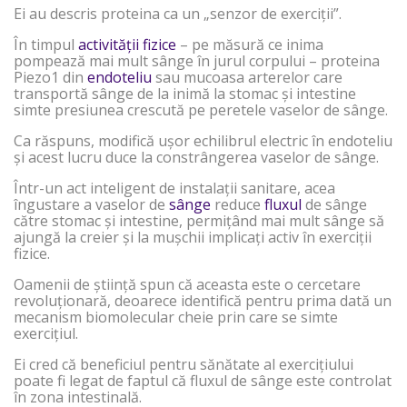
Ei au descris proteina ca un „senzor de exerciții”.
În timpul
activității fizice
– pe măsură ce inima
pompează mai mult sânge în jurul corpului – proteina
Piezo1 din
endoteliu
sau mucoasa arterelor care
transportă sânge de la inimă la stomac și intestine
simte presiunea crescută pe peretele vaselor de sânge.
Ca răspuns, modifică ușor echilibrul electric în endoteliu
și acest lucru duce la constrângerea vaselor de sânge.
Într-un act inteligent de instalații sanitare, acea
îngustare a vaselor de
sânge
reduce
fluxul
de sânge
către stomac și intestine, permițând mai mult sânge să
ajungă la creier și la mușchii implicați activ în exerciții
fizice.
Oamenii de știință spun că aceasta este o cercetare
revoluționară, deoarece identifică pentru prima dată un
mecanism biomolecular cheie prin care se simte
exercițiul.
Ei cred că beneficiul pentru sănătate al exercițiului
poate fi legat de faptul că fluxul de sânge este controlat
în zona intestinală.