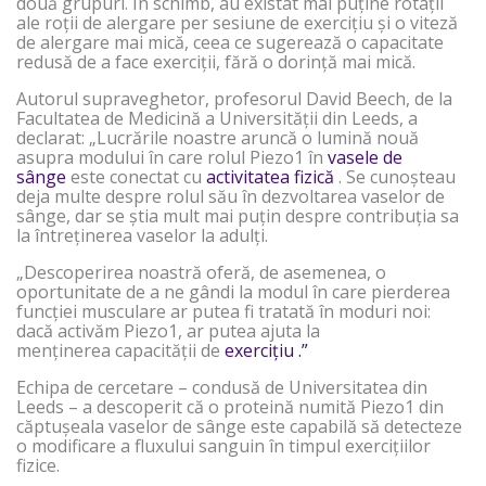
două grupuri. În schimb, au existat mai puține rotații
ale roții de alergare per sesiune de exercițiu și o viteză
de alergare mai mică, ceea ce sugerează o capacitate
redusă de a face exerciții, fără o dorință mai mică.
Autorul supraveghetor, profesorul David Beech, de la
Facultatea de Medicină a Universității din Leeds, a
declarat: „Lucrările noastre aruncă o lumină nouă
asupra modului în care rolul Piezo1 în
vasele de
sânge
este conectat cu
activitatea fizică
. Se cunoșteau
deja multe despre rolul său în dezvoltarea vaselor de
sânge, dar se știa mult mai puțin despre contribuția sa
la întreținerea vaselor la adulți.
„Descoperirea noastră oferă, de asemenea, o
oportunitate de a ne gândi la modul în care pierderea
funcției musculare ar putea fi tratată în moduri noi:
dacă activăm Piezo1, ar putea ajuta la
menținerea capacității de
exercițiu .”
Echipa de cercetare – condusă de Universitatea din
Leeds – a descoperit că o proteină numită Piezo1 din
căptușeala vaselor de sânge este capabilă să detecteze
o modificare a fluxului sanguin în timpul exercițiilor
fizice.