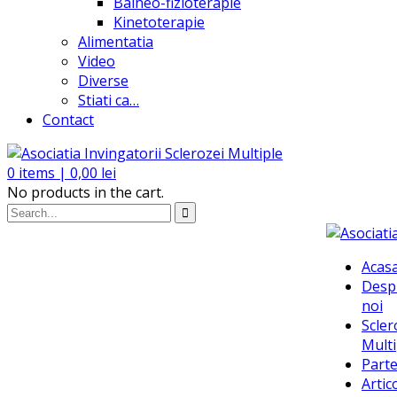
Balneo-fizioterapie
Kinetoterapie
Alimentatia
Video
Diverse
Stiati ca…
Contact
0
items |
0,00
lei
No products in the cart.
Acas
Desp
noi
Scler
Multi
Parte
Artic