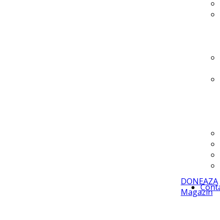
DONEAZA
Cont
Magazin