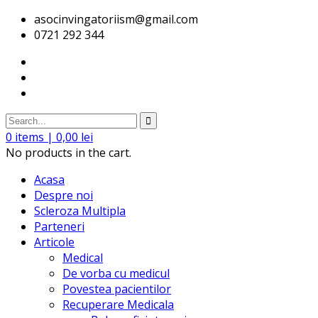
asocinvingatoriism@gmail.com
0721 292 344
0
items |
0,00
lei
No products in the cart.
Acasa
Despre noi
Scleroza Multipla
Parteneri
Articole
Medical
De vorba cu medicul
Povestea pacientilor
Recuperare Medicala