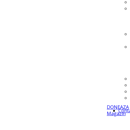
DONEAZA
Cont
Magazin