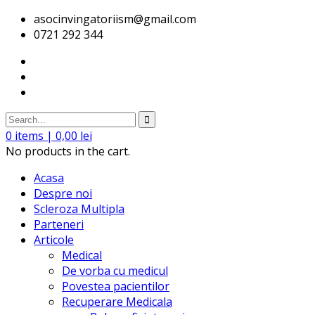
asocinvingatoriism@gmail.com
0721 292 344
0
items |
0,00
lei
No products in the cart.
Acasa
Despre noi
Scleroza Multipla
Parteneri
Articole
Medical
De vorba cu medicul
Povestea pacientilor
Recuperare Medicala