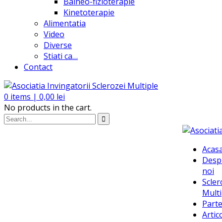
Balneo-fizioterapie
Kinetoterapie
Alimentatia
Video
Diverse
Stiati ca…
Contact
0
items |
0,00
lei
No products in the cart.
Acas
Desp
noi
Scler
Multi
Parte
Artic