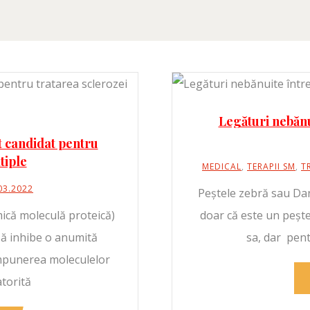
Legături nebănui
t candidat pentru
tiple
MEDICAL
,
TERAPII SM
,
T
03.2022
Peștele zebră sau Dan
mică moleculă proteică)
doar că este un pește 
 să inhibe o anumită
sa, dar pen
mpunerea moleculelor
torită