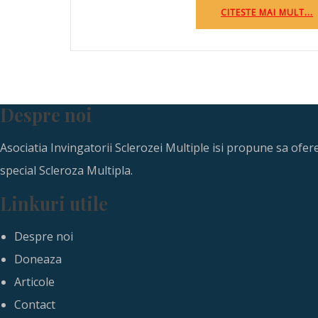
CITESTE MAI MULT...
Despre noi
Asociatia Invingatorii Sclerozei Multiple isi propune sa ofe
special Scleroza Multipla.
Linkuri utile
Despre noi
Doneaza
Articole
Contact