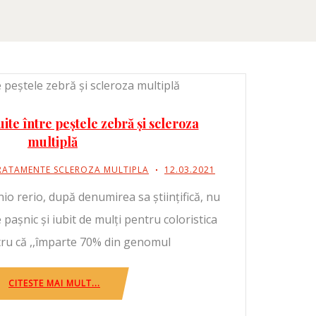
te între peștele zebră și scleroza
multiplă
RATAMENTE SCLEROZA MULTIPLA
12.03.2021
io rerio, după denumirea sa științifică, nu
pașnic și iubit de mulți pentru coloristica
tru că ,,împarte 70% din genomul
CITESTE MAI MULT...