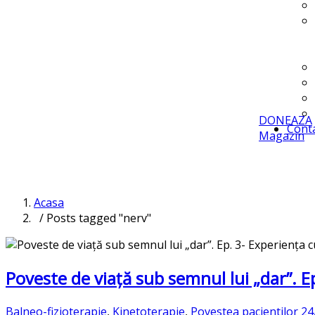
DONEAZA
Cont
Magazin
Acasa
/ Posts tagged "nerv"
Poveste de viață sub semnul lui „dar”. E
Balneo-fizioterapie
,
Kinetoterapie
,
Povestea pacientilor
24