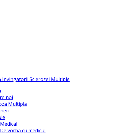
a
re noi
oza Multipla
neri
ole
Medical
De vorba cu medicul