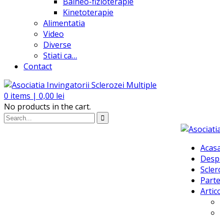
Balneo-fizioterapie
Kinetoterapie
Alimentatia
Video
Diverse
Stiati ca…
Contact
0
items |
0,00
lei
No products in the cart.
Acas
Desp
Scler
Parte
Artic