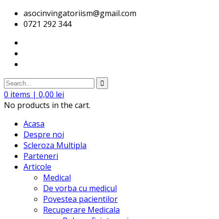
asocinvingatoriism@gmail.com
0721 292 344
0
items |
0,00
lei
No products in the cart.
Acasa
Despre noi
Scleroza Multipla
Parteneri
Articole
Medical
De vorba cu medicul
Povestea pacientilor
Recuperare Medicala