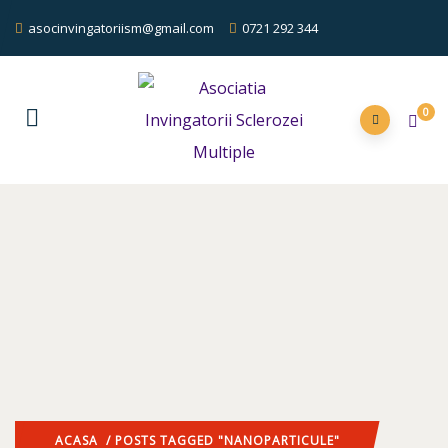
asocinvingatoriism@gmail.com
0721 292 344
0
ACASA
/ POSTS TAGGED "NANOPARTICULE"