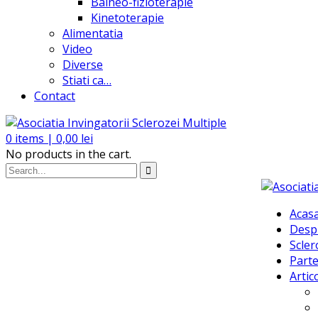
Balneo-fizioterapie
Kinetoterapie
Alimentatia
Video
Diverse
Stiati ca…
Contact
0
items |
0,00
lei
No products in the cart.
Acas
Desp
Scler
Parte
Artic