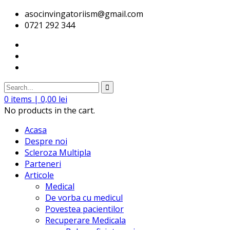
asocinvingatoriism@gmail.com
0721 292 344
0
items |
0,00
lei
No products in the cart.
Acasa
Despre noi
Scleroza Multipla
Parteneri
Articole
Medical
De vorba cu medicul
Povestea pacientilor
Recuperare Medicala