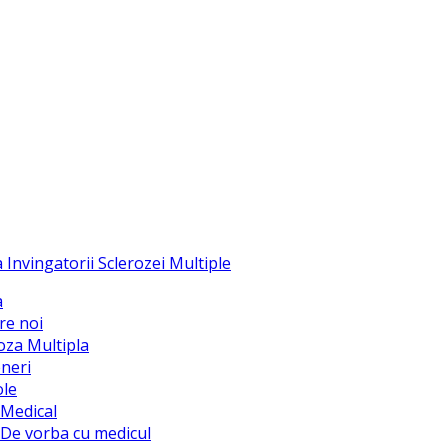
a
re noi
oza Multipla
neri
ole
Medical
De vorba cu medicul