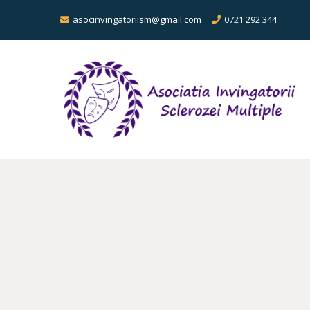
asocinvingatoriism@gmail.com
0721 292 344