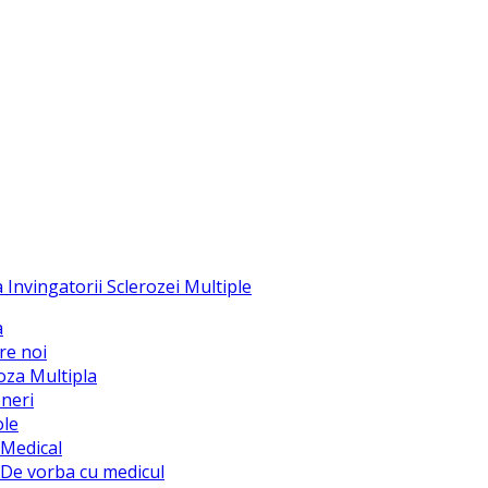
a
re noi
oza Multipla
neri
ole
Medical
De vorba cu medicul