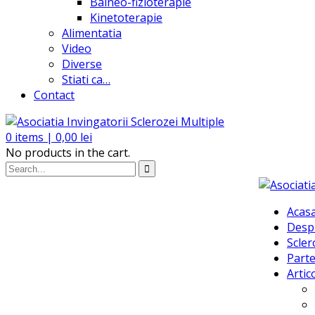
Balneo-fizioterapie
Kinetoterapie
Alimentatia
Video
Diverse
Stiati ca…
Contact
0
items |
0,00
lei
No products in the cart.
Acas
Desp
Scler
Parte
Artic