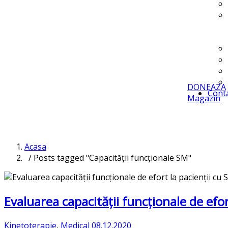
DONEAZA
Cont
Magazin
Acasa
/ Posts tagged "Capacității funcționale SM"
Evaluarea capacității funcționale de efor
Kinetoterapie
,
Medical
08.12.2020