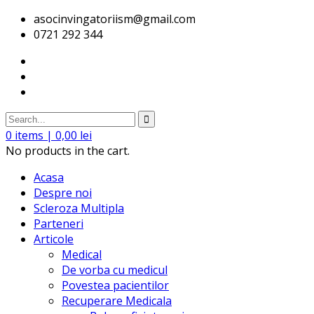
asocinvingatoriism@gmail.com
0721 292 344
0
items |
0,00
lei
No products in the cart.
Acasa
Despre noi
Scleroza Multipla
Parteneri
Articole
Medical
De vorba cu medicul
Povestea pacientilor
Recuperare Medicala