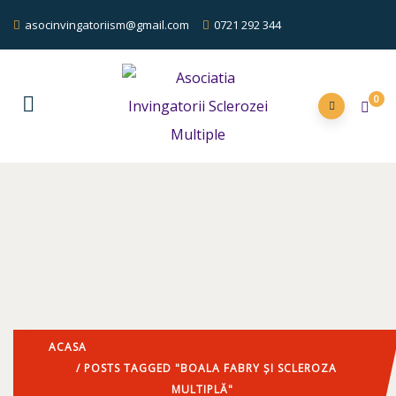
asocinvingatoriism@gmail.com
0721 292 344
0
ACASA
/ POSTS TAGGED "BOALA FABRY ȘI SCLEROZA
MULTIPLĂ"