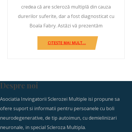
credea că are scleroză multiplă din cauza
durerilor suferite, dar a fost diagnosticat cu
Boala Fabry. Astăzi vă prezentăm
CITESTE MAI MULT...
Despre noi
Asociatia Invingatorii Sclerozei Multiple isi propune sa
ofere suport si informatii pentru persoanele cu boli
neurodegenerative, de tip autoimun, cu demielinizari
neuronale, in special Scleroza Multipla.