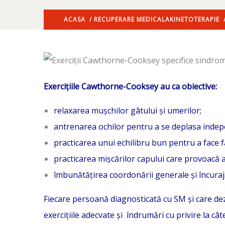
ACASA
/
RECUPERARE MEDICALA
KINETOTERAPIE
/
Exercițiile Cawthorne-Cooksey au ca obiective:
relaxarea mușchilor gâtului și umerilor;
antrenarea ochilor pentru a se deplasa indep
practicarea unui echilibru bun pentru a face faț
practicarea mișcărilor capului care provoacă a
îmbunătățirea coordonării generale și încura
Fiecare persoană diagnosticată cu SM și care dezv
exercițiile adecvate și îndrumări cu privire la câ