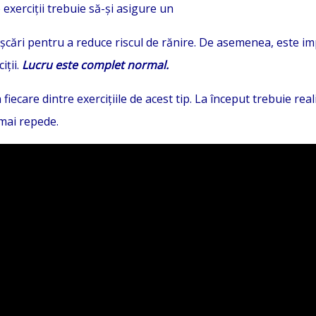
exerciții trebuie să-și asigure un
ișcări pentru a reduce riscul de rănire. De asemenea, este im
iții.
Lucru este complet normal.
ecare dintre exercițiile de acest tip. La început trebuie real
 mai repede.