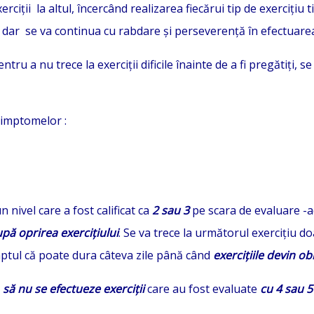
exerciții la altul, încercând realizarea fiecărui tip de exerciți
 dar se va continua cu rabdare și perseverență în efectuarea
tru a nu trece la exerciții dificile înainte de a fi pregătiți, 
simptomelor :
un nivel care a fost calificat ca
2 sau 3
pe scara de evaluare -a
pă oprirea exercițiului
. Se va trece la următorul exercițiu d
faptul că poate dura câteva zile până când
exercițiile devin ob
ă
să nu se efectueze exerciții
care au fost evaluate
cu 4 sa
u 5