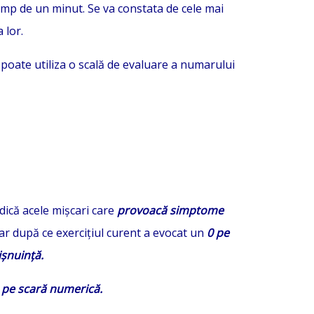
u timp de un minut. Se va constata de cele mai
 lor.
se poate utiliza o scală de evaluare a numarului
dică acele mișcari care
provoacă simptome
oar după ce exercițiul curent a evocat un
0 pe
ișnuință.
 pe s
cară numerică.