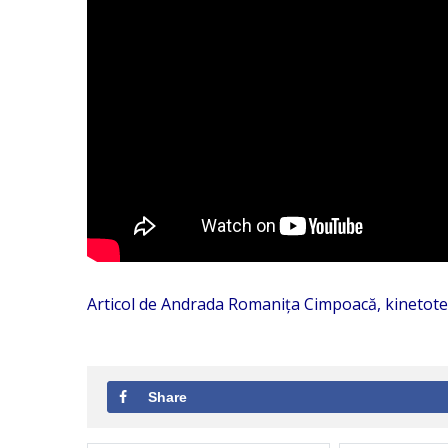
Articol de Andrada Romanița Cimpoacă, kinetot
Share