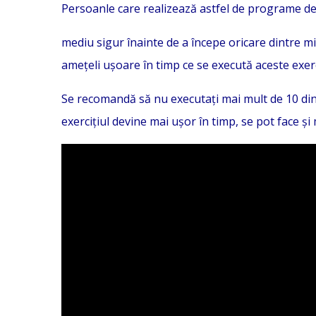
Persoanle care realizează astfel de programe de 
mediu sigur înainte de a începe oricare dintre m
amețeli ușoare în timp ce se execută aceste exerc
Se recomandă să nu executați mai mult de 10 din fi
exercițiul devine mai ușor în timp, se pot face și