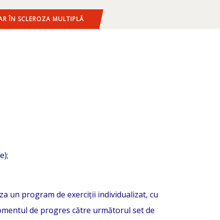
AR ÎN SCLEROZA MULTIPLĂ
e);
a un program de exerciții individualizat, cu
e momentul de progres către următorul set de