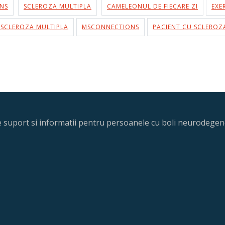
NS
SCLEROZA MULTIPLA
CAMELEONUL DE FIECARE ZI
EXE
 SCLEROZA MULTIPLA
MSCONNECTIONS
PACIENT CU SCLEROZ
re suport si informatii pentru persoanele cu boli neurodegene