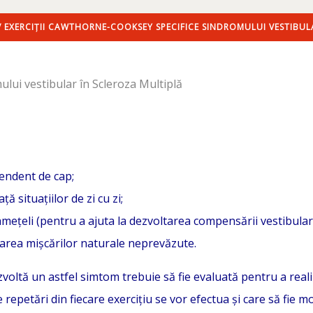
 EXERCIȚII CAWTHORNE-COOKSEY SPECIFICE SINDROMULUI VESTIBUL
endent de cap;
ă situațiilor de zi cu zi;
mețeli (pentru a ajuta la dezvoltarea compensării vestibular
jarea mișcărilor naturale neprevăzute.
oltă un astfel simtom trebuie să fie evaluată pentru a realiz
te repetări din fiecare exercițiu se vor efectua și care să fi