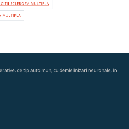
RCITII SCLEROZA MULTIPLA
A MULTIPLA
rative, de tip autoimun, cu demielinizari neuronale, in