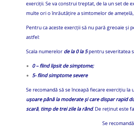
exerciții. Se va construi treptat, de la un set de 
multe ori o înrăutățire a simtomelor de amețelă,
Pentru ca aceste exercții să nu pară greoaie și pen
astfel:
Scala numerelor
de la 0 la 5
pentru severitatea 
0 – fiind lipsit de simptome;
5- fiind simptome severe
Se recomandă să se înceapă fiecare exerciți
u la 
ușoare până la moderate și care dispar rapid du
scară
,
timp de trei zile la rând
. De reținut este 
Se recomand