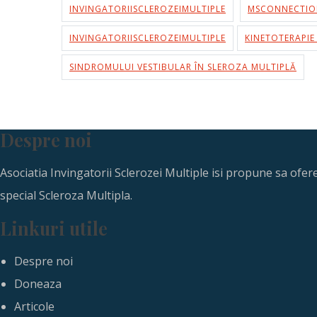
INVINGATORIISCLEROZEIMULTIPLE
MSCONNECTIO
INVINGATORIISCLEROZEIMULTIPLE
KINETOTERAPIE
SINDROMULUI VESTIBULAR ÎN SLEROZA MULTIPLĂ
Despre noi
Asociatia Invingatorii Sclerozei Multiple isi propune sa ofe
special Scleroza Multipla.
Linkuri utile
Despre noi
Doneaza
Articole